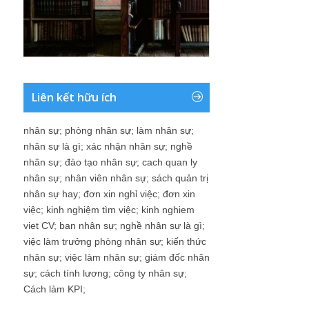
Liên kết hữu ích
nhân sự
;
phòng nhân sự
;
làm nhân sự
;
nhân sự là gì
;
xác nhận nhân sự
;
nghề
nhân sự
;
đào tạo nhân sự
;
cach quan ly
nhân sự
;
nhân viên nhân sự
;
sách quản trị
nhân sự hay
;
đơn xin nghỉ việc
;
đơn xin
việc
;
kinh nghiệm tìm việc
;
kinh nghiem
viet CV
;
ban nhân sự
;
nghề nhân sự là gì
;
việc làm trưởng phòng nhân sự
;
kiến thức
nhân sự
;
việc làm nhân sự
;
giám đốc nhân
sự
;
cách tính lương
;
công ty nhân sự
;
Cách làm KPI
;