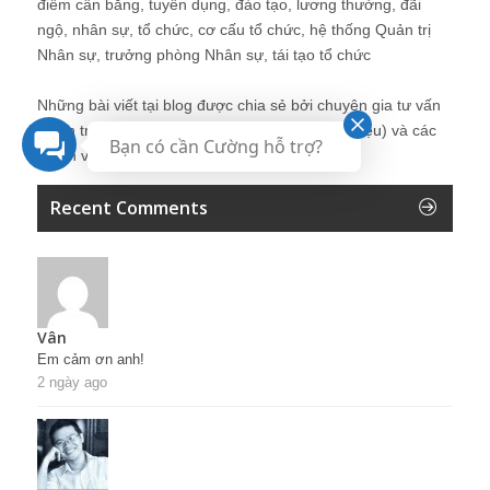
điểm cân bằng, tuyển dụng, đào tạo, lương thưởng, đãi
ngộ, nhân sự, tổ chức, cơ cấu tổ chức, hệ thống Quản trị
Nhân sự, trưởng phòng Nhân sự, tái tạo tổ chức
Những bài viết tại blog được chia sẻ bởi chuyên gia tư vấn
Quản trị Nhân sự Nguyễn Hùng Cường (
giới thiệu
) và các
Bạn có cần Cường hỗ trợ?
thành viên khác trong cộng đồng Nhân sự.
Recent Comments
Vân
Em cảm ơn anh!
2 ngày ago