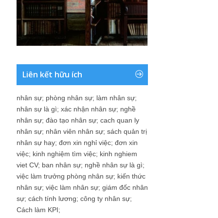
Liên kết hữu ích
nhân sự
;
phòng nhân sự
;
làm nhân sự
;
nhân sự là gì
;
xác nhận nhân sự
;
nghề
nhân sự
;
đào tạo nhân sự
;
cach quan ly
nhân sự
;
nhân viên nhân sự
;
sách quản trị
nhân sự hay
;
đơn xin nghỉ việc
;
đơn xin
việc
;
kinh nghiệm tìm việc
;
kinh nghiem
viet CV
;
ban nhân sự
;
nghề nhân sự là gì
;
việc làm trưởng phòng nhân sự
;
kiến thức
nhân sự
;
việc làm nhân sự
;
giám đốc nhân
sự
;
cách tính lương
;
công ty nhân sự
;
Cách làm KPI
;