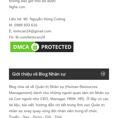
Không bao giờ nhỏ bé được
Nghe con.
Liên hệ: Mr. Nguyễn Hùng Cường
M: 0988 833 616
E: kinhcan24@gmail.com
Fb: fb.com/kinhcan24
Giới thiệu về Blog Nhân sự
Blog chia sẻ về Quản trị Nhân sự (Human Resources
Management) dành cho những người quan tâm tới Nhân sự
và Con người như CEO, Manager, HRM, HR). Ở đây có các
tài liệu, bài viết, hướng dẫn chi tiết trong lĩnh vực Quản trị
nhân sự xoay quay vòng đời nhân viên trong tổ chức:
Tuyển - Dạy - Dùng - Giữ - Thải.