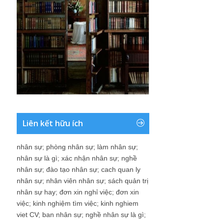
Liên kết hữu ích
nhân sự
;
phòng nhân sự
;
làm nhân sự
;
nhân sự là gì
;
xác nhận nhân sự
;
nghề
nhân sự
;
đào tạo nhân sự
;
cach quan ly
nhân sự
;
nhân viên nhân sự
;
sách quản trị
nhân sự hay
;
đơn xin nghỉ việc
;
đơn xin
việc
;
kinh nghiệm tìm việc
;
kinh nghiem
viet CV
;
ban nhân sự
;
nghề nhân sự là gì
;