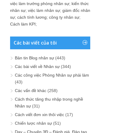
việc làm trưởng phòng nhân sự
;
kiến thức
nhân sự
;
việc làm nhân sự
;
giám đốc nhân
sự
;
cách tính lương
;
công ty nhân sự
;
Cách làm KPI
;
Các bài viết của tôi
Bản tin Blog nhân sự
(443)
Các bài viết về Nhân sự
(344)
Các công việc Phòng Nhân sự phải làm
(43)
Các vấn đề khác
(258)
Cách thức tăng thu nhập trong nghề
Nhân sự
(31)
Cách viết đơn xin thôi việc
(17)
Chiến lược nhân sự
(51)
Dạy – Chuyện 3Đ – Đánh giá, Đào tạo,