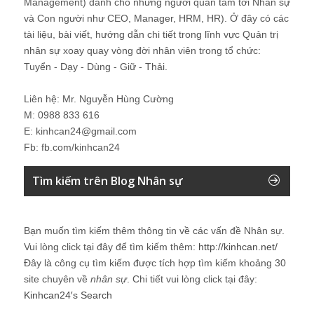
Management) dành cho những người quan tâm tới Nhân sự
và Con người như CEO, Manager, HRM, HR). Ở đây có các
tài liệu, bài viết, hướng dẫn chi tiết trong lĩnh vực Quản trị
nhân sự xoay quay vòng đời nhân viên trong tổ chức:
Tuyển - Dạy - Dùng - Giữ - Thải.
Liên hệ: Mr. Nguyễn Hùng Cường
M: 0988 833 616
E: kinhcan24@gmail.com
Fb: fb.com/kinhcan24
Tìm kiếm trên Blog Nhân sự
Bạn muốn tìm kiếm thêm thông tin về các vấn đề
Nhân sự
.
Vui lòng click tại đây để tìm kiếm thêm:
http://kinhcan.net/
Đây là công cụ tìm kiếm được tích hợp tìm kiếm khoảng 30
site chuyên về
nhân sự
. Chi tiết vui lòng click tại đây:
Kinhcan24′s Search