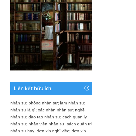
Liên kết hữu ích
nhân sự
;
phòng nhân sự
;
làm nhân sự
;
nhân sự là gì
;
xác nhận nhân sự
;
nghề
nhân sự
;
đào tạo nhân sự
;
cach quan ly
nhân sự
;
nhân viên nhân sự
;
sách quản trị
nhân sự hay
;
đơn xin nghỉ việc
;
đơn xin