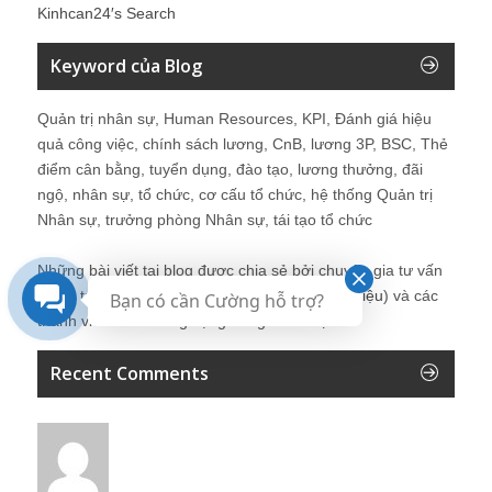
Kinhcan24′s Search
Keyword của Blog
Quản trị nhân sự, Human Resources, KPI, Đánh giá hiệu
quả công việc, chính sách lương, CnB, lương 3P, BSC, Thẻ
điểm cân bằng, tuyển dụng, đào tạo, lương thưởng, đãi
ngộ, nhân sự, tổ chức, cơ cấu tổ chức, hệ thống Quản trị
Nhân sự, trưởng phòng Nhân sự, tái tạo tổ chức
Những bài viết tại blog được chia sẻ bởi chuyên gia tư vấn
Quản trị Nhân sự Nguyễn Hùng Cường (
giới thiệu
) và các
Bạn có cần Cường hỗ trợ?
thành viên khác trong cộng đồng Nhân sự.
Recent Comments