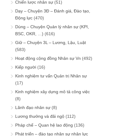
Chiến lược nhân sự
(51)
Dạy – Chuyện 3Đ – Đánh giá, Đào tạo,
Động lực
(470)
Dùng – Chuyện Quản lý nhân sự (KPI,
BSC, OKR, …)
(616)
Giữ – Chuyện 3L – Lương, Lậu, Luật
(583)
Hoạt động cộng đồng Nhân sự Vn
(492)
Kiếp người
(16)
Kinh nghiệm tư vấn Quản trị Nhân sự
(17)
Kinh nghiệm xây dựng mô tả công việc
(8)
Lãnh đạo nhân sự
(8)
Lương thưởng và đãi ngộ
(112)
Pháp chế – Quan hệ lao động
(136)
Phát triển – đào tạo nhân sự nhân lực