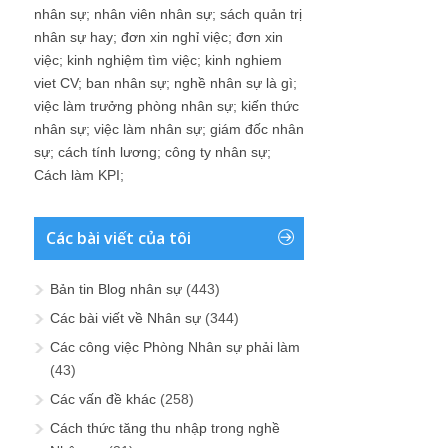
nhân sự
;
nhân viên nhân sự
;
sách quản trị
nhân sự hay
;
đơn xin nghỉ việc
;
đơn xin
việc
;
kinh nghiệm tìm việc
;
kinh nghiem
viet CV
;
ban nhân sự
;
nghề nhân sự là gì
;
việc làm trưởng phòng nhân sự
;
kiến thức
nhân sự
;
việc làm nhân sự
;
giám đốc nhân
sự
;
cách tính lương
;
công ty nhân sự
;
Cách làm KPI
;
Các bài viết của tôi
Bản tin Blog nhân sự
(443)
Các bài viết về Nhân sự
(344)
Các công việc Phòng Nhân sự phải làm
(43)
Các vấn đề khác
(258)
Cách thức tăng thu nhập trong nghề