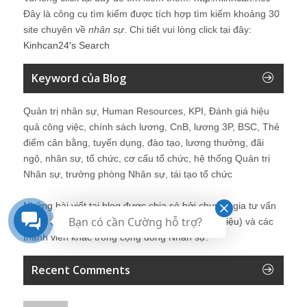
Đây là công cụ tìm kiếm được tích hợp tìm kiếm khoảng 30
site chuyên về
nhân sự
. Chi tiết vui lòng click tại đây:
Kinhcan24′s Search
Keyword của Blog
Quản trị nhân sự, Human Resources, KPI, Đánh giá hiệu
quả công việc, chính sách lương, CnB, lương 3P, BSC, Thẻ
điểm cân bằng, tuyển dụng, đào tạo, lương thưởng, đãi
ngộ, nhân sự, tổ chức, cơ cấu tổ chức, hệ thống Quản trị
Nhân sự, trưởng phòng Nhân sự, tái tạo tổ chức
Những bài viết tại blog được chia sẻ bởi chuyên gia tư vấn
Bạn có cần Cường hỗ trợ?
Quản trị Nhân sự Nguyễn Hùng Cường (
giới thiệu
) và các
thành viên khác trong cộng đồng Nhân sự.
Recent Comments