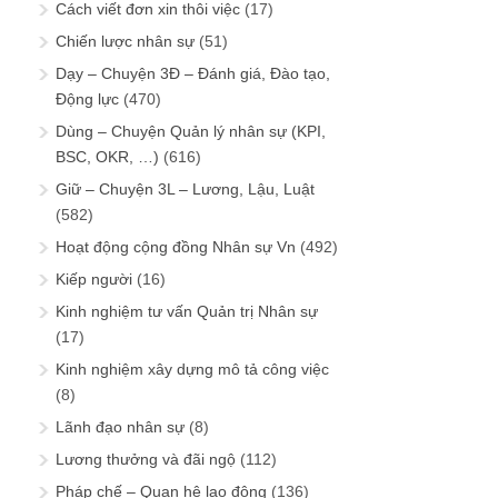
Cách viết đơn xin thôi việc
(17)
Chiến lược nhân sự
(51)
Dạy – Chuyện 3Đ – Đánh giá, Đào tạo,
Động lực
(470)
Dùng – Chuyện Quản lý nhân sự (KPI,
BSC, OKR, …)
(616)
Giữ – Chuyện 3L – Lương, Lậu, Luật
(582)
Hoạt động cộng đồng Nhân sự Vn
(492)
Kiếp người
(16)
Kinh nghiệm tư vấn Quản trị Nhân sự
(17)
Kinh nghiệm xây dựng mô tả công việc
(8)
Lãnh đạo nhân sự
(8)
Lương thưởng và đãi ngộ
(112)
Pháp chế – Quan hệ lao động
(136)