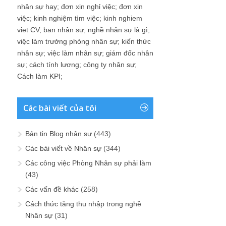
nhân sự hay
;
đơn xin nghỉ việc
;
đơn xin
việc
;
kinh nghiệm tìm việc
;
kinh nghiem
viet CV
;
ban nhân sự
;
nghề nhân sự là gì
;
việc làm trưởng phòng nhân sự
;
kiến thức
nhân sự
;
việc làm nhân sự
;
giám đốc nhân
sự
;
cách tính lương
;
công ty nhân sự
;
Cách làm KPI
;
Các bài viết của tôi
Bản tin Blog nhân sự
(443)
Các bài viết về Nhân sự
(344)
Các công việc Phòng Nhân sự phải làm
(43)
Các vấn đề khác
(258)
Cách thức tăng thu nhập trong nghề
Nhân sự
(31)