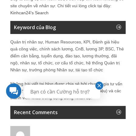
site chuyên về
nhân sự
. Chi tiết vui lòng click tại đây:
Kinhcan24′s Search
Keyword của Blog
Quản trị nhân sự, Human Resources, KPI, Đánh giá hiệu
quả công việc, chính sách lương, CnB, lương 3P, BSC, Thẻ
điểm cân bằng, tuyển dụng, đào tạo, lương thưởng, đãi
ngộ, nhân sự, tổ chức, cơ cấu tổ chức, hệ thống Quản trị
Nhân sự, trưởng phòng Nhân sự, tái tạo tổ chức
Những bài viết tại blog được chia sẻ bởi chuyên gia tư vấn
Bạn có cần Cường hỗ trợ?
Quản trị Nhân sự Nguyễn Hùng Cường (
giới thiệu
) và các
thành viên khác trong cộng đồng Nhân sự.
Recent Comments