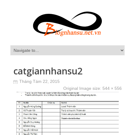
catgiannhansu2
Tháng Tám 22, 2015
Original Image size:
544 × 556