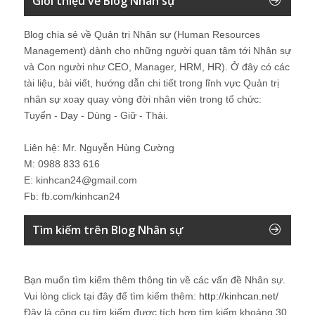
Giới thiệu về Blog Nhân sự
Blog chia sẻ về Quản trị Nhân sự (Human Resources
Management) dành cho những người quan tâm tới Nhân sự
và Con người như CEO, Manager, HRM, HR). Ở đây có các
tài liệu, bài viết, hướng dẫn chi tiết trong lĩnh vực Quản trị
nhân sự xoay quay vòng đời nhân viên trong tổ chức:
Tuyển - Dạy - Dùng - Giữ - Thải.
Liên hệ: Mr. Nguyễn Hùng Cường
M: 0988 833 616
E: kinhcan24@gmail.com
Fb: fb.com/kinhcan24
Tìm kiếm trên Blog Nhân sự
Bạn muốn tìm kiếm thêm thông tin về các vấn đề
Nhân sự
.
Vui lòng click tại đây để tìm kiếm thêm:
http://kinhcan.net/
Đây là công cụ tìm kiếm được tích hợp tìm kiếm khoảng 30