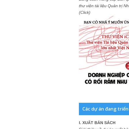
thư viện tài liệu Quản trị 
(Click)
Các dự án đang triển
I. XUẤT BẢN SÁCH