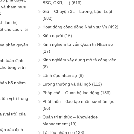
ợp phê duyệt,
BSC, OKR, …)
(616)
in và tham mưu
Giữ – Chuyện 3L – Lương, Lậu, Luật
6
(582)
ch làm hệ
Hoạt động cộng đồng Nhân sự Vn
(492)
t cho các vị trí
Kiếp người
(16)
6
Kinh nghiệm tư vấn Quản trị Nhân sự
 và phân quyền
(17)
Kinh nghiệm xây dựng mô tả công việc
ính toán định
(8)
ho từng vị trí
Lãnh đạo nhân sự
(8)
phân bổ nhiệm
Lương thưởng và đãi ngộ
(112)
Pháp chế – Quan hệ lao động
(136)
tên vị trí trong
Phát triển – đào tạo nhân sự nhân lực
(56)
 (vai trò) của
Quản trị tri thức – Knowledge
Management
(19)
hận xác định
Tài liệu nhân sự
(133)