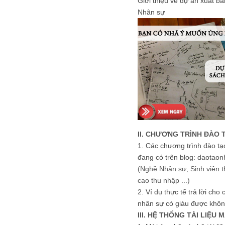
Giới thiệu về dự án xuất b
Nhân sự
II. CHƯƠNG TRÌNH ĐÀO 
1.
Các chương trình đào tạ
đang có trên blog: daotaon
(Nghề Nhân sự, Sinh viên t
cao thu nhập ...)
2.
Ví dụ thực tế trả lời cho
nhân sự có giàu được khôn
III. HỆ THỐNG TÀI LIỆU 