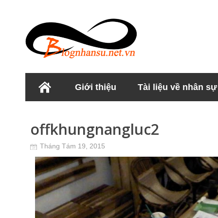
Giới thiệu
Tài liệu về nhân sự
Học viện Nhân sư
offkhungnangluc2
Tháng Tám 19, 2015