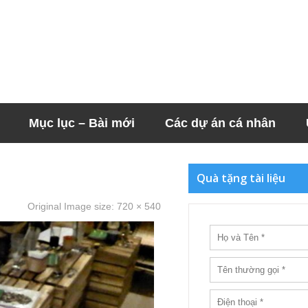
Mục lục – Bài mới
Các dự án cá nhân
Quà tặng tài liệu
Original Image size:
720 × 540