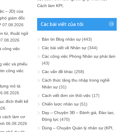
Cách làm KPI
;
ệc – JD) của
 phó giám đốc
Các bài viết của tôi
?
07.08.2026
n từ, thuật ngữ
Bản tin Blog nhân sự
(443)
07.08.2026
Các bài viết về Nhân sự
(344)
ả công việc
Các công việc Phòng Nhân sự phải làm
(43)
 việc và phiếu
tin công việc
Các vấn đề khác
(258)
Cách thức tăng thu nhập trong nghề
 dựng mô tả
Nhân sự
(31)
06.08.2026
Cách viết đơn xin thôi việc
(17)
ục đích thiết kế
Chiến lược nhân sự
(51)
026
Dạy – Chuyện 3Đ – Đánh giá, Đào tạo,
n cách làm cơ
Động lực
(470)
anh
06.08.2026
Dùng – Chuyện Quản lý nhân sự (KPI,