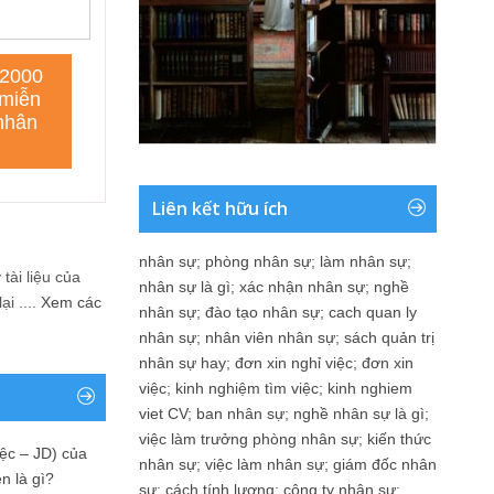
Liên kết hữu ích
nhân sự
;
phòng nhân sự
;
làm nhân sự
;
tài liệu của
nhân sự là gì
;
xác nhận nhân sự
;
nghề
i ....
Xem các
nhân sự
;
đào tạo nhân sự
;
cach quan ly
nhân sự
;
nhân viên nhân sự
;
sách quản trị
nhân sự hay
;
đơn xin nghỉ việc
;
đơn xin
việc
;
kinh nghiệm tìm việc
;
kinh nghiem
viet CV
;
ban nhân sự
;
nghề nhân sự là gì
;
việc làm trưởng phòng nhân sự
;
kiến thức
ệc – JD) của
nhân sự
;
việc làm nhân sự
;
giám đốc nhân
n là gì?
sự
;
cách tính lương
;
công ty nhân sự
;