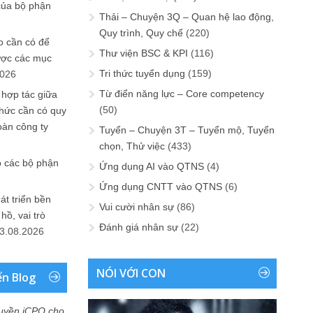
của bộ phận
Thải – Chuyện 3Q – Quan hệ lao động,
Quy trình, Quy chế
(220)
 cần có để
Thư viện BSC & KPI
(116)
ược các mục
Tri thức tuyển dụng
(159)
2026
Từ điển năng lực – Core competency
 hợp tác giữa
(50)
chức cần có quy
oàn công ty
Tuyển – Chuyện 3T – Tuyển mộ, Tuyển
chọn, Thử việc
(433)
o các bộ phận
Ứng dụng AI vào QTNS
(4)
Ứng dụng CNTT vào QTNS
(6)
át triển bền
Vui cười nhân sự
(86)
ồ, vai trò
Đánh giá nhân sự
(22)
3.08.2026
NÓI VỚI CON
ển Blog
uyền iCPO cho