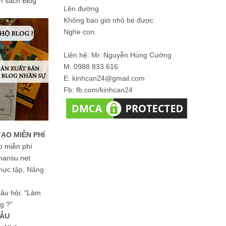
ản sách Blog
Lên đường
Không bao giờ nhỏ bé được
Nghe con.
Liên hệ: Mr. Nguyễn Hùng Cường
M: 0988 833 616
E: kinhcan24@gmail.com
Fb: fb.com/kinhcan24
TẠO MIỄN PHÍ
o miễn phí
hansu.net
hực tập, Nâng
 câu hỏi: "Làm
g ?"
MẪU