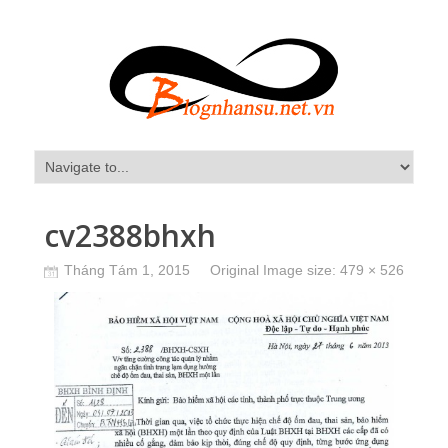
cv2388bhxh
Tháng Tám 1, 2015
Original Image size:
479 × 526