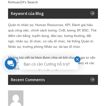
Kinhcan24′s Search
Keyword của Blog
Quản trị nhân sự, Human Resources, KPI, Đánh giá hiệu
quả công việc, chính sách lương, CnB, lương 3P, BSC, Thẻ
điểm cân bằng, tuyển dụng, đào tạo, lương thưởng, đãi
ngộ, nhân sự, tổ chức, cơ cấu tổ chức, hệ thống Quản trị
Nhân sự, trưởng phòng Nhân sự, tái tạo tổ chức
Những bài viết tại blog được chia sẻ bởi chuyên gia tư vấn
Quản trị Nhân sự Nguyễn Hùng Cường (
giới thiệu
) và các
Bạn có cần Cường hỗ trợ?
thành viên khác trong cộng đồng Nhân sự.
Recent Comments