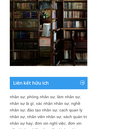
Liên kết hữu ích
nhân sự
;
phòng nhân sự
;
làm nhân sự
;
nhân sự là gì
;
xác nhận nhân sự
;
nghề
nhân sự
;
đào tạo nhân sự
;
cach quan ly
nhân sự
;
nhân viên nhân sự
;
sách quản trị
nhân sự hay
;
đơn xin nghỉ việc
;
đơn xin