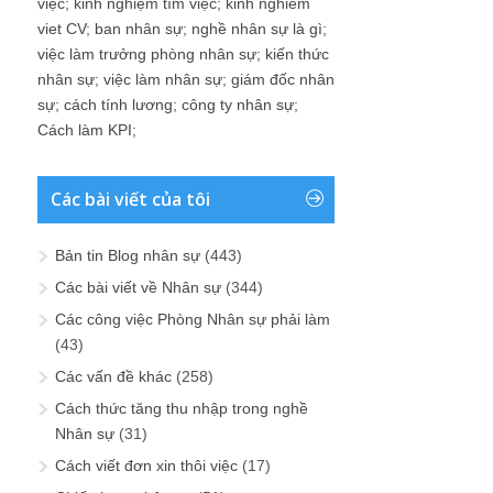
việc
;
kinh nghiệm tìm việc
;
kinh nghiem
viet CV
;
ban nhân sự
;
nghề nhân sự là gì
;
việc làm trưởng phòng nhân sự
;
kiến thức
nhân sự
;
việc làm nhân sự
;
giám đốc nhân
sự
;
cách tính lương
;
công ty nhân sự
;
Cách làm KPI
;
Các bài viết của tôi
Bản tin Blog nhân sự
(443)
Các bài viết về Nhân sự
(344)
Các công việc Phòng Nhân sự phải làm
(43)
Các vấn đề khác
(258)
Cách thức tăng thu nhập trong nghề
Nhân sự
(31)
Cách viết đơn xin thôi việc
(17)