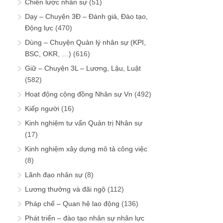
Chiến lược nhân sự
(51)
Dạy – Chuyện 3Đ – Đánh giá, Đào tạo,
Động lực
(470)
Dùng – Chuyện Quản lý nhân sự (KPI,
BSC, OKR, …)
(616)
Giữ – Chuyện 3L – Lương, Lậu, Luật
(582)
Hoạt động cộng đồng Nhân sự Vn
(492)
Kiếp người
(16)
Kinh nghiệm tư vấn Quản trị Nhân sự
(17)
Kinh nghiệm xây dựng mô tả công việc
(8)
Lãnh đạo nhân sự
(8)
Lương thưởng và đãi ngộ
(112)
Pháp chế – Quan hệ lao động
(136)
Phát triển – đào tạo nhân sự nhân lực