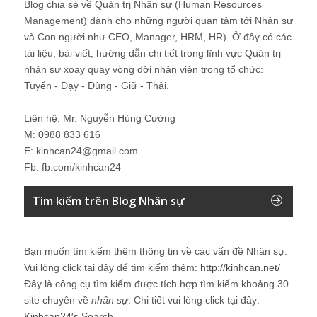
Blog chia sẻ về Quản trị Nhân sự (Human Resources
Management) dành cho những người quan tâm tới Nhân sự
và Con người như CEO, Manager, HRM, HR). Ở đây có các
tài liệu, bài viết, hướng dẫn chi tiết trong lĩnh vực Quản trị
nhân sự xoay quay vòng đời nhân viên trong tổ chức:
Tuyển - Dạy - Dùng - Giữ - Thải.
Liên hệ: Mr. Nguyễn Hùng Cường
M: 0988 833 616
E: kinhcan24@gmail.com
Fb: fb.com/kinhcan24
Tìm kiếm trên Blog Nhân sự
Bạn muốn tìm kiếm thêm thông tin về các vấn đề
Nhân sự
.
Vui lòng click tại đây để tìm kiếm thêm:
http://kinhcan.net/
Đây là công cụ tìm kiếm được tích hợp tìm kiếm khoảng 30
site chuyên về
nhân sự
. Chi tiết vui lòng click tại đây:
Kinhcan24′s Search