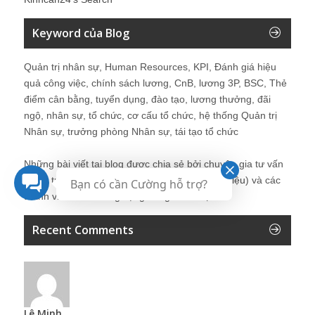
Keyword của Blog
Quản trị nhân sự, Human Resources, KPI, Đánh giá hiệu
quả công việc, chính sách lương, CnB, lương 3P, BSC, Thẻ
điểm cân bằng, tuyển dụng, đào tạo, lương thưởng, đãi
ngộ, nhân sự, tổ chức, cơ cấu tổ chức, hệ thống Quản trị
Nhân sự, trưởng phòng Nhân sự, tái tạo tổ chức
Những bài viết tại blog được chia sẻ bởi chuyên gia tư vấn
Quản trị Nhân sự Nguyễn Hùng Cường (
giới thiệu
) và các
Bạn có cần Cường hỗ trợ?
thành viên khác trong cộng đồng Nhân sự.
Recent Comments
Lê Minh