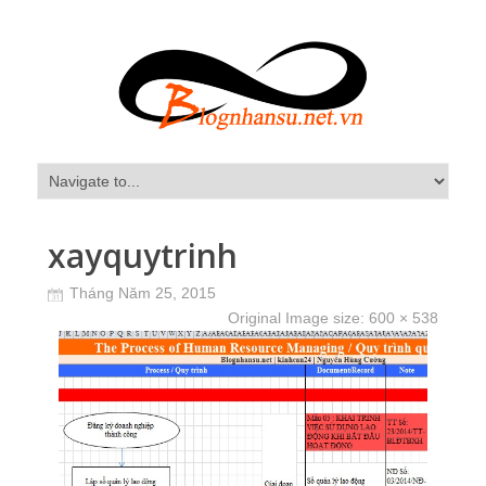
xayquytrinh
Tháng Năm 25, 2015
Original Image size:
600 × 538