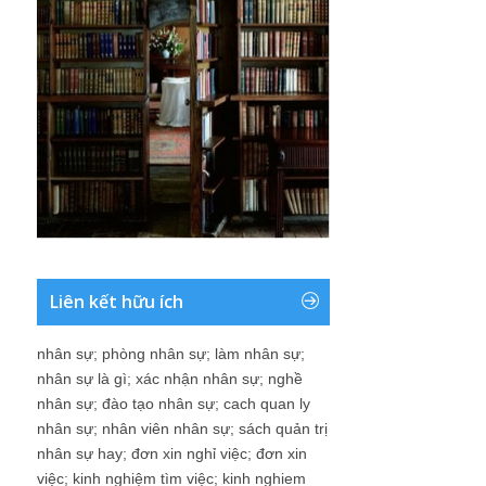
Liên kết hữu ích
nhân sự
;
phòng nhân sự
;
làm nhân sự
;
nhân sự là gì
;
xác nhận nhân sự
;
nghề
nhân sự
;
đào tạo nhân sự
;
cach quan ly
nhân sự
;
nhân viên nhân sự
;
sách quản trị
nhân sự hay
;
đơn xin nghỉ việc
;
đơn xin
việc
;
kinh nghiệm tìm việc
;
kinh nghiem