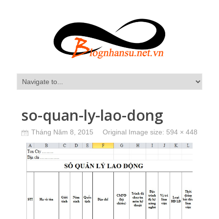
so-quan-ly-lao-dong
Tháng Năm 8, 2015
Original Image size:
594 × 448