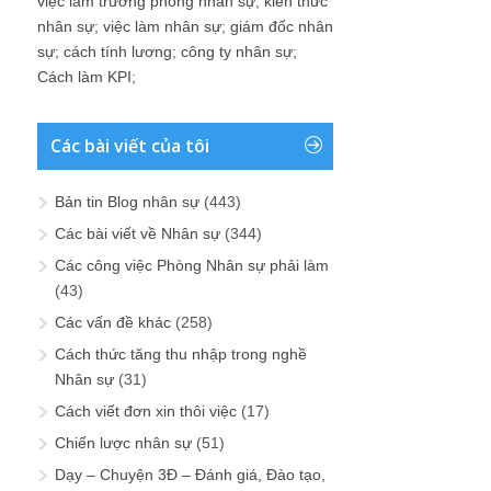
việc làm trưởng phòng nhân sự
;
kiến thức
nhân sự
;
việc làm nhân sự
;
giám đốc nhân
sự
;
cách tính lương
;
công ty nhân sự
;
Cách làm KPI
;
Các bài viết của tôi
Bản tin Blog nhân sự
(443)
Các bài viết về Nhân sự
(344)
Các công việc Phòng Nhân sự phải làm
(43)
Các vấn đề khác
(258)
Cách thức tăng thu nhập trong nghề
Nhân sự
(31)
Cách viết đơn xin thôi việc
(17)
Chiến lược nhân sự
(51)
Dạy – Chuyện 3Đ – Đánh giá, Đào tạo,