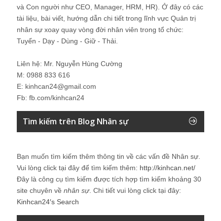
và Con người như CEO, Manager, HRM, HR). Ở đây có các
tài liệu, bài viết, hướng dẫn chi tiết trong lĩnh vực Quản trị
nhân sự xoay quay vòng đời nhân viên trong tổ chức:
Tuyển - Dạy - Dùng - Giữ - Thải.
Liên hệ: Mr. Nguyễn Hùng Cường
M: 0988 833 616
E: kinhcan24@gmail.com
Fb: fb.com/kinhcan24
Tìm kiếm trên Blog Nhân sự
Bạn muốn tìm kiếm thêm thông tin về các vấn đề
Nhân sự
.
Vui lòng click tại đây để tìm kiếm thêm:
http://kinhcan.net/
Đây là công cụ tìm kiếm được tích hợp tìm kiếm khoảng 30
site chuyên về
nhân sự
. Chi tiết vui lòng click tại đây:
Kinhcan24′s Search