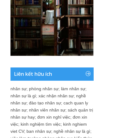
Liên kết hữu ích
nhân sự
;
phòng nhân sự
;
làm nhân sự
;
nhân sự là gì
;
xác nhận nhân sự
;
nghề
nhân sự
;
đào tạo nhân sự
;
cach quan ly
nhân sự
;
nhân viên nhân sự
;
sách quản trị
nhân sự hay
;
đơn xin nghỉ việc
;
đơn xin
việc
;
kinh nghiệm tìm việc
;
kinh nghiem
viet CV
;
ban nhân sự
;
nghề nhân sự là gì
;