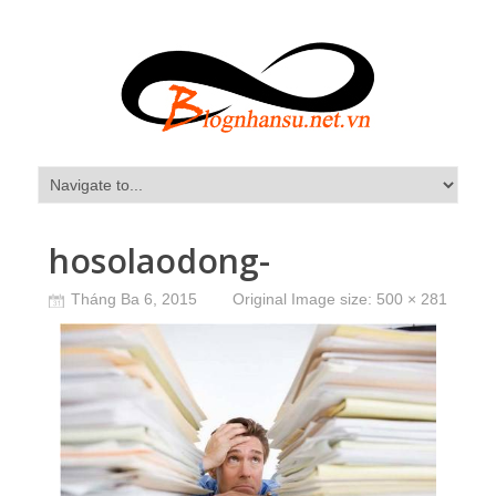
hosolaodong-
Tháng Ba 6, 2015
Original Image size:
500 × 281