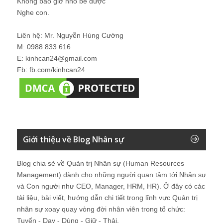
Không bao giờ nhỏ bé được
Nghe con.
Liên hệ: Mr. Nguyễn Hùng Cường
M: 0988 833 616
E: kinhcan24@gmail.com
Fb: fb.com/kinhcan24
Giới thiệu về Blog Nhân sự
Blog chia sẻ về Quản trị Nhân sự (Human Resources
Management) dành cho những người quan tâm tới Nhân sự
và Con người như CEO, Manager, HRM, HR). Ở đây có các
tài liệu, bài viết, hướng dẫn chi tiết trong lĩnh vực Quản trị
nhân sự xoay quay vòng đời nhân viên trong tổ chức:
Tuyển - Dạy - Dùng - Giữ - Thải.