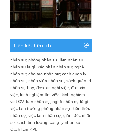
Liên kết hữu ích
nhân sự
;
phòng nhân sự
;
làm nhân sự
;
nhân sự là gì
;
xác nhận nhân sự
;
nghề
nhân sự
;
đào tạo nhân sự
;
cach quan ly
nhân sự
;
nhân viên nhân sự
;
sách quản trị
nhân sự hay
;
đơn xin nghỉ việc
;
đơn xin
việc
;
kinh nghiệm tìm việc
;
kinh nghiem
viet CV
;
ban nhân sự
;
nghề nhân sự là gì
;
việc làm trưởng phòng nhân sự
;
kiến thức
nhân sự
;
việc làm nhân sự
;
giám đốc nhân
sự
;
cách tính lương
;
công ty nhân sự
;
Cách làm KPI
;