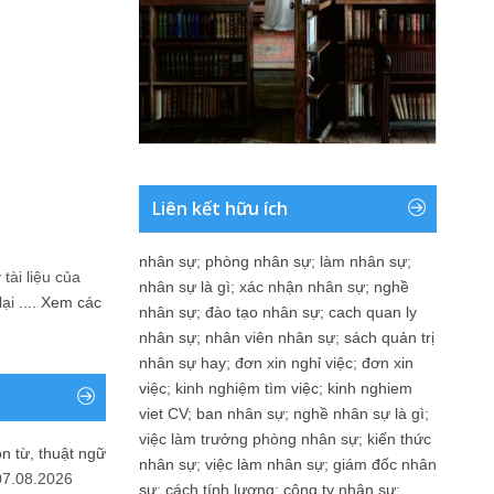
Liên kết hữu ích
nhân sự
;
phòng nhân sự
;
làm nhân sự
;
tài liệu của
nhân sự là gì
;
xác nhận nhân sự
;
nghề
i ....
Xem các
nhân sự
;
đào tạo nhân sự
;
cach quan ly
nhân sự
;
nhân viên nhân sự
;
sách quản trị
nhân sự hay
;
đơn xin nghỉ việc
;
đơn xin
việc
;
kinh nghiệm tìm việc
;
kinh nghiem
viet CV
;
ban nhân sự
;
nghề nhân sự là gì
;
việc làm trưởng phòng nhân sự
;
kiến thức
n từ, thuật ngữ
nhân sự
;
việc làm nhân sự
;
giám đốc nhân
07.08.2026
sự
;
cách tính lương
;
công ty nhân sự
;