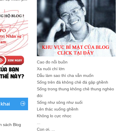
Cao đo nỗi buồn
Xa nuôi chí lớn
Dẫu làm sao thì cha vẫn muốn
Sống trên đá không chê đá gập ghềnh
Sống trong thung không chê thung nghèo
đói
Sống như sông như suối
 khai
Lên thác xuống ghềnh
Không lo cực nhọc
...
ản sách Blog
Con ơi, ...