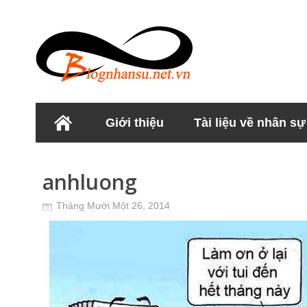
Giới thiệu
Tài liệu về nhân sự
Học viện Nhân sư
anhluong
Tháng Mười Một 26, 2014