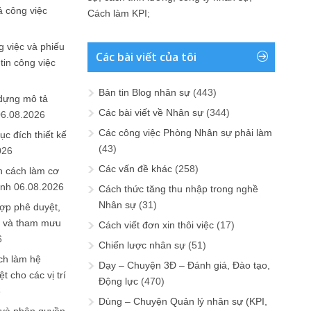
ả công việc
Cách làm KPI
;
 việc và phiếu
Các bài viết của tôi
tin công việc
Bản tin Blog nhân sự
(443)
 dựng mô tả
Các bài viết về Nhân sự
(344)
06.08.2026
Các công việc Phòng Nhân sự phải làm
ục đích thiết kế
(43)
026
Các vấn đề khác
(258)
n cách làm cơ
anh
06.08.2026
Cách thức tăng thu nhập trong nghề
Nhân sự
(31)
ợp phê duyệt,
in và tham mưu
Cách viết đơn xin thôi việc
(17)
6
Chiến lược nhân sự
(51)
ch làm hệ
Dạy – Chuyện 3Đ – Đánh giá, Đào tạo,
t cho các vị trí
Động lực
(470)
6
Dùng – Chuyện Quản lý nhân sự (KPI,