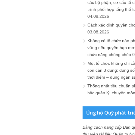
các bộ phận, cơ cấu tổ 
trình phối hợp tổng thể t
04.08.2026
Cách xác định quyền ch
03.08.2026
Không có tổ chức nào ph
vững nếu quyền hạn mơ h
chức năng chồng chéo
0
Một tổ chức không chỉ c
còn cần 3 đúng: đúng số
thời điểm – đúng ngân s
Thống nhất tiêu chuẩn p
bậc quản lý, chuyên mô
Ủng hộ Quỹ phát tri
Bằng cách nâng cấp Bản q
thư viện tài liệu Quản trị 