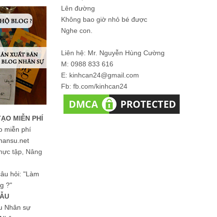
Lên đường
Không bao giờ nhỏ bé được
Nghe con.
Liên hệ: Mr. Nguyễn Hùng Cường
M: 0988 833 616
E: kinhcan24@gmail.com
Fb: fb.com/kinhcan24
TẠO MIỄN PHÍ
o miễn phí
hansu.net
hực tập, Nâng
 câu hỏi: "Làm
g ?"
MẪU
ệu Nhân sự