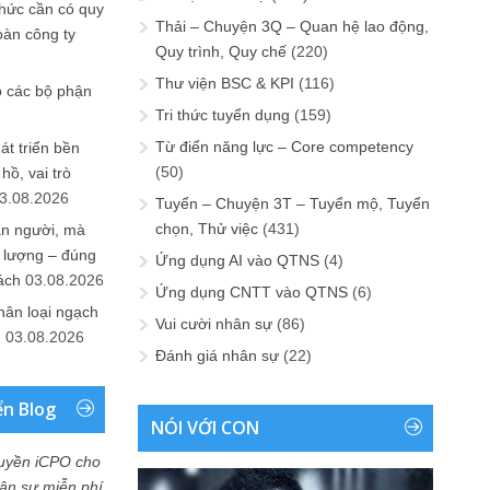
chức cần có quy
Thải – Chuyện 3Q – Quan hệ lao động,
oàn công ty
Quy trình, Quy chế
(220)
Thư viện BSC & KPI
(116)
o các bộ phận
Tri thức tuyển dụng
(159)
Từ điển năng lực – Core competency
át triển bền
(50)
ồ, vai trò
3.08.2026
Tuyển – Chuyện 3T – Tuyển mộ, Tuyển
chọn, Thử việc
(431)
ần người, mà
 lượng – đúng
Ứng dụng AI vào QTNS
(4)
ách
03.08.2026
Ứng dụng CNTT vào QTNS
(6)
hân loại ngạch
Vui cười nhân sự
(86)
n
03.08.2026
Đánh giá nhân sự
(22)
ển Blog
NÓI VỚI CON
uyền iCPO cho
Nhân sự miễn phí