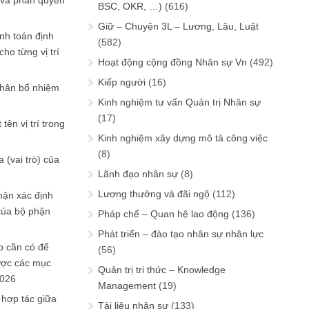
 và phân quyền
BSC, OKR, …)
(616)
Giữ – Chuyện 3L – Lương, Lậu, Luật
ính toán định
(582)
ho từng vị trí
Hoạt động cộng đồng Nhân sự Vn
(492)
Kiếp người
(16)
phân bổ nhiệm
Kinh nghiệm tư vấn Quản trị Nhân sự
(17)
tên vị trí trong
Kinh nghiệm xây dựng mô tả công việc
(8)
 (vai trò) của
Lãnh đạo nhân sự
(8)
Lương thưởng và đãi ngộ
(112)
hận xác định
của bộ phận
Pháp chế – Quan hệ lao động
(136)
Phát triển – đào tạo nhân sự nhân lực
 cần có để
(56)
ược các mục
Quản trị tri thức – Knowledge
2026
Management
(19)
 hợp tác giữa
Tài liệu nhân sự
(133)