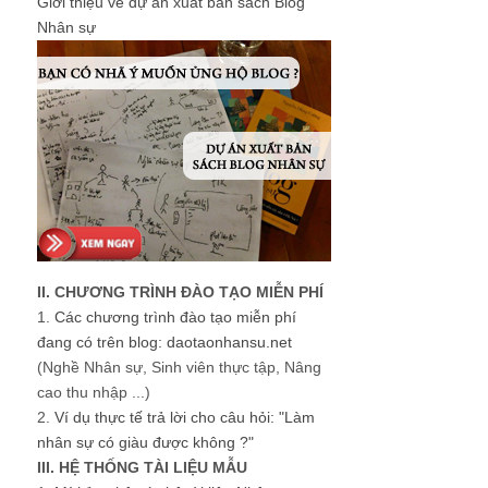
Giới thiệu về dự án xuất bản sách Blog
Nhân sự
II. CHƯƠNG TRÌNH ĐÀO TẠO MIỄN PHÍ
1.
Các chương trình đào tạo miễn phí
đang có trên blog: daotaonhansu.net
(Nghề Nhân sự, Sinh viên thực tập, Nâng
cao thu nhập ...)
2.
Ví dụ thực tế trả lời cho câu hỏi: "Làm
nhân sự có giàu được không ?"
III. HỆ THỐNG TÀI LIỆU MẪU