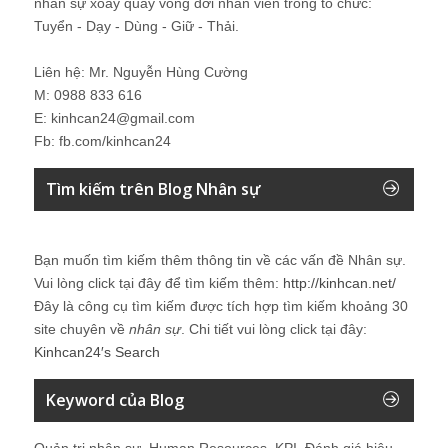
nhân sự xoay quay vòng đời nhân viên trong tổ chức:
Tuyển - Dạy - Dùng - Giữ - Thải.
Liên hệ: Mr. Nguyễn Hùng Cường
M: 0988 833 616
E: kinhcan24@gmail.com
Fb: fb.com/kinhcan24
Tìm kiếm trên Blog Nhân sự
Bạn muốn tìm kiếm thêm thông tin về các vấn đề
Nhân sự
.
Vui lòng click tại đây để tìm kiếm thêm:
http://kinhcan.net/
Đây là công cụ tìm kiếm được tích hợp tìm kiếm khoảng 30
site chuyên về
nhân sự
. Chi tiết vui lòng click tại đây:
Kinhcan24′s Search
Keyword của Blog
Quản trị nhân sự, Human Resources, KPI, Đánh giá hiệu