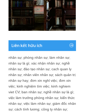
Liên kết hữu ích
nhân sự
;
phòng nhân sự
;
làm nhân sự
;
nhân sự là gì
;
xác nhận nhân sự
;
nghề
nhân sự
;
đào tạo nhân sự
;
cach quan ly
nhân sự
;
nhân viên nhân sự
;
sách quản trị
nhân sự hay
;
đơn xin nghỉ việc
;
đơn xin
việc
;
kinh nghiệm tìm việc
;
kinh nghiem
viet CV
;
ban nhân sự
;
nghề nhân sự là gì
;
việc làm trưởng phòng nhân sự
;
kiến thức
nhân sự
;
việc làm nhân sự
;
giám đốc nhân
sự
;
cách tính lương
;
công ty nhân sự
;