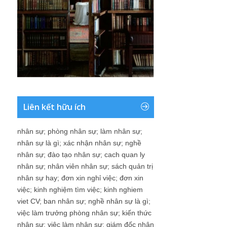
Liên kết hữu ích
nhân sự
;
phòng nhân sự
;
làm nhân sự
;
nhân sự là gì
;
xác nhận nhân sự
;
nghề
nhân sự
;
đào tạo nhân sự
;
cach quan ly
nhân sự
;
nhân viên nhân sự
;
sách quản trị
nhân sự hay
;
đơn xin nghỉ việc
;
đơn xin
việc
;
kinh nghiệm tìm việc
;
kinh nghiem
viet CV
;
ban nhân sự
;
nghề nhân sự là gì
;
việc làm trưởng phòng nhân sự
;
kiến thức
nhân sự
;
việc làm nhân sự
;
giám đốc nhân