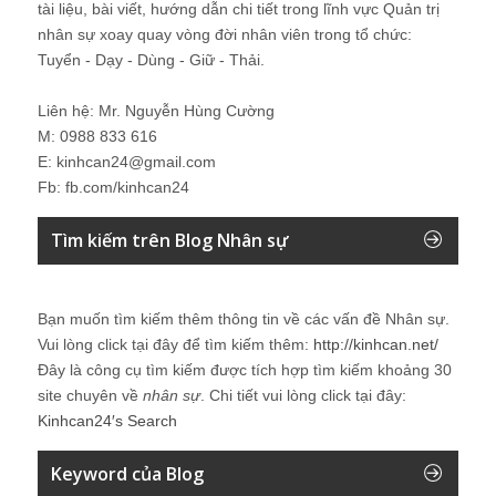
tài liệu, bài viết, hướng dẫn chi tiết trong lĩnh vực Quản trị
nhân sự xoay quay vòng đời nhân viên trong tổ chức:
Tuyển - Dạy - Dùng - Giữ - Thải.
Liên hệ: Mr. Nguyễn Hùng Cường
M: 0988 833 616
E: kinhcan24@gmail.com
Fb: fb.com/kinhcan24
Tìm kiếm trên Blog Nhân sự
Bạn muốn tìm kiếm thêm thông tin về các vấn đề
Nhân sự
.
Vui lòng click tại đây để tìm kiếm thêm:
http://kinhcan.net/
Đây là công cụ tìm kiếm được tích hợp tìm kiếm khoảng 30
site chuyên về
nhân sự
. Chi tiết vui lòng click tại đây:
Kinhcan24′s Search
Keyword của Blog