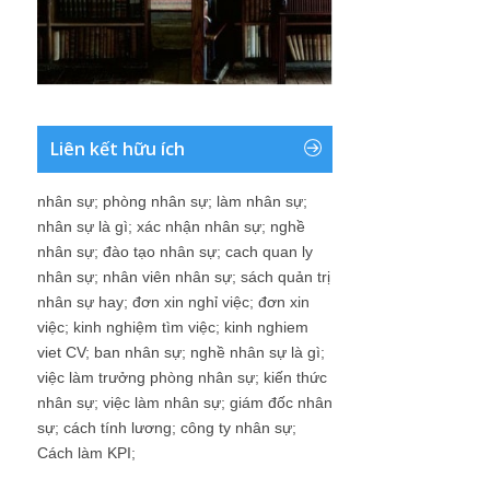
Liên kết hữu ích
nhân sự
;
phòng nhân sự
;
làm nhân sự
;
nhân sự là gì
;
xác nhận nhân sự
;
nghề
nhân sự
;
đào tạo nhân sự
;
cach quan ly
nhân sự
;
nhân viên nhân sự
;
sách quản trị
nhân sự hay
;
đơn xin nghỉ việc
;
đơn xin
việc
;
kinh nghiệm tìm việc
;
kinh nghiem
viet CV
;
ban nhân sự
;
nghề nhân sự là gì
;
việc làm trưởng phòng nhân sự
;
kiến thức
nhân sự
;
việc làm nhân sự
;
giám đốc nhân
sự
;
cách tính lương
;
công ty nhân sự
;
Cách làm KPI
;