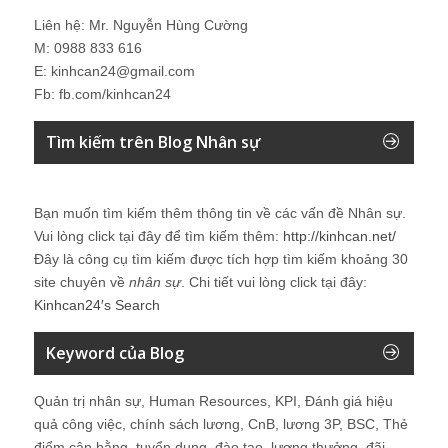
Liên hệ: Mr. Nguyễn Hùng Cường
M: 0988 833 616
E: kinhcan24@gmail.com
Fb: fb.com/kinhcan24
Tìm kiếm trên Blog Nhân sự
Bạn muốn tìm kiếm thêm thông tin về các vấn đề
Nhân sự
.
Vui lòng click tại đây để tìm kiếm thêm:
http://kinhcan.net/
Đây là công cụ tìm kiếm được tích hợp tìm kiếm khoảng 30
site chuyên về
nhân sự
. Chi tiết vui lòng click tại đây:
Kinhcan24′s Search
Keyword của Blog
Quản trị nhân sự, Human Resources, KPI, Đánh giá hiệu
quả công việc, chính sách lương, CnB, lương 3P, BSC, Thẻ
điểm cân bằng, tuyển dụng, đào tạo, lương thưởng, đãi