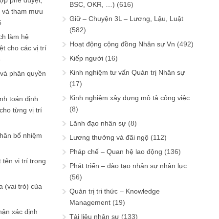
ợp phê duyệt,
BSC, OKR, …)
(616)
in và tham mưu
Giữ – Chuyện 3L – Lương, Lậu, Luật
6
(582)
ch làm hệ
Hoạt động cộng đồng Nhân sự Vn
(492)
t cho các vị trí
Kiếp người
(16)
6
Kinh nghiệm tư vấn Quản trị Nhân sự
 và phân quyền
(17)
Kinh nghiệm xây dựng mô tả công việc
ính toán định
(8)
ho từng vị trí
Lãnh đạo nhân sự
(8)
phân bổ nhiệm
Lương thưởng và đãi ngộ
(112)
Pháp chế – Quan hệ lao động
(136)
tên vị trí trong
Phát triển – đào tạo nhân sự nhân lực
(56)
 (vai trò) của
Quản trị tri thức – Knowledge
Management
(19)
hận xác định
Tài liệu nhân sự
(133)