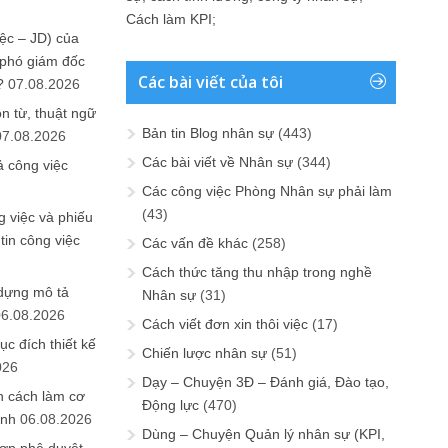
Cách làm KPI
;
ệc – JD) của
 phó giám đốc
Các bài viết của tôi
?
07.08.2026
n từ, thuật ngữ
Bản tin Blog nhân sự
(443)
07.08.2026
Các bài viết về Nhân sự
(344)
ả công việc
Các công việc Phòng Nhân sự phải làm
(43)
 việc và phiếu
tin công việc
Các vấn đề khác
(258)
Cách thức tăng thu nhập trong nghề
 dựng mô tả
Nhân sự
(31)
06.08.2026
Cách viết đơn xin thôi việc
(17)
ục đích thiết kế
Chiến lược nhân sự
(51)
026
Dạy – Chuyện 3Đ – Đánh giá, Đào tạo,
n cách làm cơ
Động lực
(470)
anh
06.08.2026
Dùng – Chuyện Quản lý nhân sự (KPI,