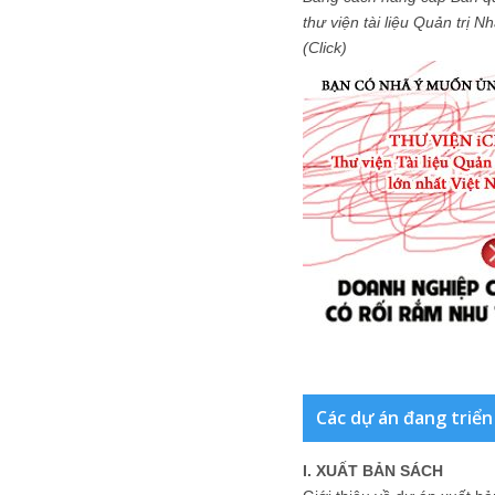
thư viện tài liệu Quản trị 
(Click)
Các dự án đang triển
I. XUẤT BẢN SÁCH