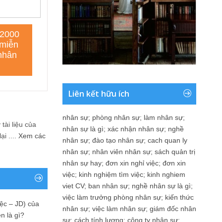
Liên kết hữu ích
nhân sự
;
phòng nhân sự
;
làm nhân sự
;
tài liệu của
nhân sự là gì
;
xác nhận nhân sự
;
nghề
i ....
Xem các
nhân sự
;
đào tạo nhân sự
;
cach quan ly
nhân sự
;
nhân viên nhân sự
;
sách quản trị
nhân sự hay
;
đơn xin nghỉ việc
;
đơn xin
việc
;
kinh nghiệm tìm việc
;
kinh nghiem
viet CV
;
ban nhân sự
;
nghề nhân sự là gì
;
việc làm trưởng phòng nhân sự
;
kiến thức
ệc – JD) của
nhân sự
;
việc làm nhân sự
;
giám đốc nhân
n là gì?
sự
;
cách tính lương
;
công ty nhân sự
;