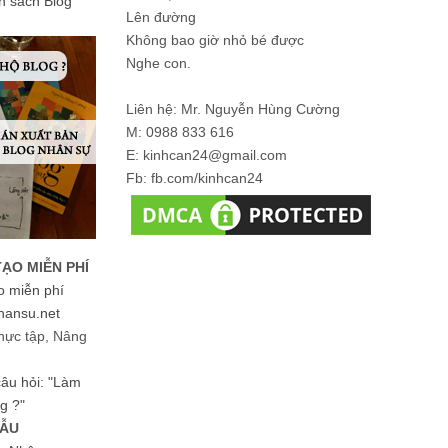
ản sách Blog
Lên đường
Không bao giờ nhỏ bé được
Nghe con.
Liên hệ: Mr. Nguyễn Hùng Cường
M: 0988 833 616
E: kinhcan24@gmail.com
Fb: fb.com/kinhcan24
TẠO MIỄN PHÍ
o miễn phí
hansu.net
hực tập, Nâng
 câu hỏi: "Làm
g ?"
MẪU