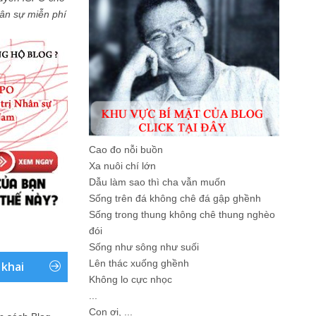
Nhân sự miễn phí
Cao đo nỗi buồn
Xa nuôi chí lớn
Dẫu làm sao thì cha vẫn muốn
Sống trên đá không chê đá gập ghềnh
Sống trong thung không chê thung nghèo
đói
Sống như sông như suối
Lên thác xuống ghềnh
 khai
Không lo cực nhọc
...
Con ơi, ...