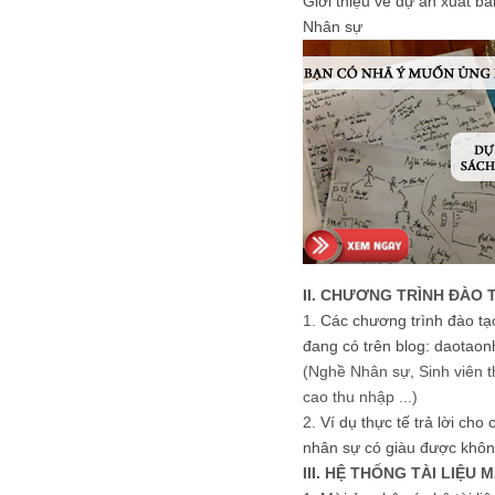
Giới thiệu về dự án xuất b
Nhân sự
II. CHƯƠNG TRÌNH ĐÀO 
1.
Các chương trình đào tạ
đang có trên blog: daotaon
(Nghề Nhân sự, Sinh viên t
cao thu nhập ...)
2.
Ví dụ thực tế trả lời cho
nhân sự có giàu được khôn
III. HỆ THỐNG TÀI LIỆU 