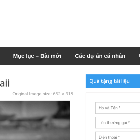
Mục lục – Bài mới
Các dự án cá nhân
aii
Quà tặng tài liệu
Original Image size:
652 × 318