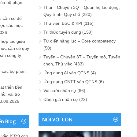
của bộ phận
Thải – Chuyện 3Q – Quan hệ lao động,
Quy trình, Quy chế
(220)
 cần có để
Thư viện BSC & KPI
(116)
ược các mục
Tri thức tuyển dụng
(159)
2026
Từ điển năng lực – Core competency
 hợp tác giữa
(50)
chức cần có quy
oàn công ty
Tuyển – Chuyện 3T – Tuyển mộ, Tuyển
chọn, Thử việc
(433)
o các bộ phận
Ứng dụng AI vào QTNS
(4)
Ứng dụng CNTT vào QTNS
(6)
át triển bền
Vui cười nhân sự
(86)
ồ, vai trò
Đánh giá nhân sự
(22)
3.08.2026
NÓI VỚI CON
ển Blog
uyền iCPO cho