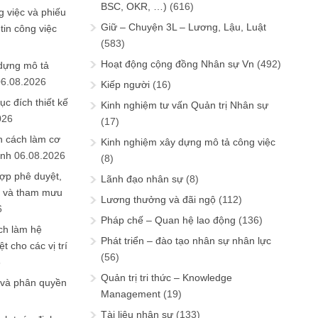
BSC, OKR, …)
(616)
 việc và phiếu
Giữ – Chuyện 3L – Lương, Lậu, Luật
tin công việc
(583)
Hoạt động cộng đồng Nhân sự Vn
(492)
 dựng mô tả
06.08.2026
Kiếp người
(16)
ục đích thiết kế
Kinh nghiệm tư vấn Quản trị Nhân sự
026
(17)
n cách làm cơ
Kinh nghiệm xây dựng mô tả công việc
anh
06.08.2026
(8)
ợp phê duyệt,
Lãnh đạo nhân sự
(8)
in và tham mưu
Lương thưởng và đãi ngộ
(112)
6
Pháp chế – Quan hệ lao động
(136)
ch làm hệ
Phát triển – đào tạo nhân sự nhân lực
t cho các vị trí
(56)
6
Quản trị tri thức – Knowledge
 và phân quyền
Management
(19)
Tài liệu nhân sự
(133)