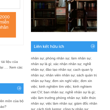
Liên kết hữu ích
nhân sự
;
phòng nhân sự
;
làm nhân sự
;
tài liệu của
nhân sự là gì
;
xác nhận nhân sự
;
nghề
i ....
Xem các
nhân sự
;
đào tạo nhân sự
;
cach quan ly
nhân sự
;
nhân viên nhân sự
;
sách quản trị
nhân sự hay
;
đơn xin nghỉ việc
;
đơn xin
việc
;
kinh nghiệm tìm việc
;
kinh nghiem
viet CV
;
ban nhân sự
;
nghề nhân sự là gì
;
việc làm trưởng phòng nhân sự
;
kiến thức
yên môn của bộ
nhân sự
;
việc làm nhân sự
;
giám đốc nhân
nào?
sự
;
cách tính lương
;
công ty nhân sự
;