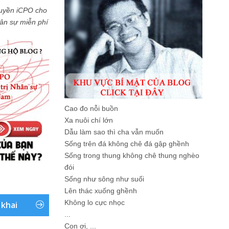
uyền iCPO cho
Nhân sự miễn phí
Cao đo nỗi buồn
Xa nuôi chí lớn
Dẫu làm sao thì cha vẫn muốn
Sống trên đá không chê đá gập ghềnh
Sống trong thung không chê thung nghèo
đói
Sống như sông như suối
Lên thác xuống ghềnh
Không lo cực nhọc
 khai
...
Con ơi, ...