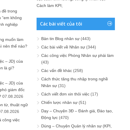
Cách làm KPI
;
 đề trong
n “em không
Các bài viết của tôi
anh nghiệp
Bản tin Blog nhân sự
(443)
ưng muốn làm
hì nên thế nào?
Các bài viết về Nhân sự
(344)
Các công việc Phòng Nhân sự phải làm
ệc – JD) của
(43)
n là gì?
Các vấn đề khác
(258)
Cách thức tăng thu nhập trong nghề
ệc – JD) của
Nhân sự
(31)
 phó giám đốc
Cách viết đơn xin thôi việc
(17)
?
07.08.2026
Chiến lược nhân sự
(51)
n từ, thuật ngữ
Dạy – Chuyện 3Đ – Đánh giá, Đào tạo,
07.08.2026
Động lực
(470)
ả công việc
Dùng – Chuyện Quản lý nhân sự (KPI,