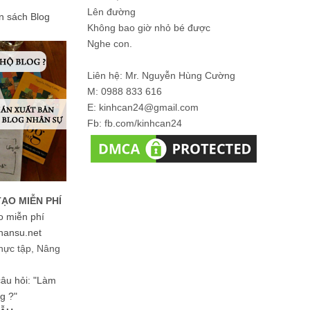
Lên đường
ản sách Blog
Không bao giờ nhỏ bé được
Nghe con.
Liên hệ: Mr. Nguyễn Hùng Cường
M: 0988 833 616
E: kinhcan24@gmail.com
Fb: fb.com/kinhcan24
TẠO MIỄN PHÍ
o miễn phí
hansu.net
hực tập, Nâng
 câu hỏi: "Làm
g ?"