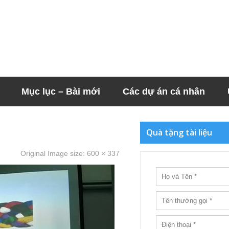
Mục lục – Bài mới
Các dự án cá nhân
Quà tặng tài liệu
Original Image size:
600 × 337