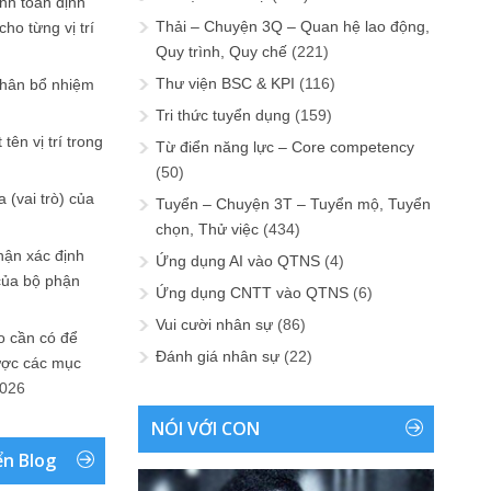
ính toán định
Thải – Chuyện 3Q – Quan hệ lao động,
ho từng vị trí
Quy trình, Quy chế
(221)
Thư viện BSC & KPI
(116)
phân bổ nhiệm
Tri thức tuyển dụng
(159)
tên vị trí trong
Từ điển năng lực – Core competency
(50)
 (vai trò) của
Tuyển – Chuyện 3T – Tuyển mộ, Tuyển
chọn, Thử việc
(434)
hận xác định
Ứng dụng AI vào QTNS
(4)
của bộ phận
Ứng dụng CNTT vào QTNS
(6)
Vui cười nhân sự
(86)
 cần có để
Đánh giá nhân sự
(22)
ược các mục
2026
NÓI VỚI CON
ển Blog