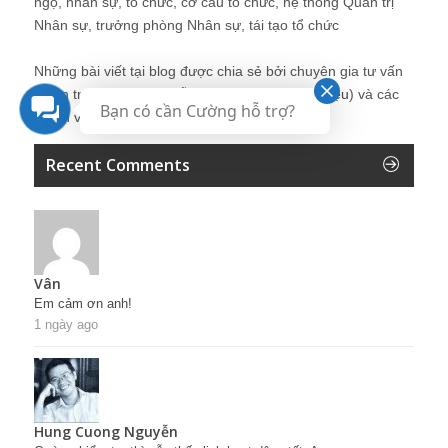
ngộ, nhân sự, tổ chức, cơ cấu tổ chức, hệ thống Quản trị
Nhân sự, trưởng phòng Nhân sự, tái tạo tổ chức
Những bài viết tại blog được chia sẻ bởi chuyên gia tư vấn
Quản trị Nhân sự Nguyễn Hùng Cường (
giới thiệu
) và các
Bạn có cần Cường hỗ trợ?
thành viên khác trong cộng đồng Nhân sự.
Recent Comments
Vân
Em cảm ơn anh!
1 ngày ago
Hung Cuong Nguyễn