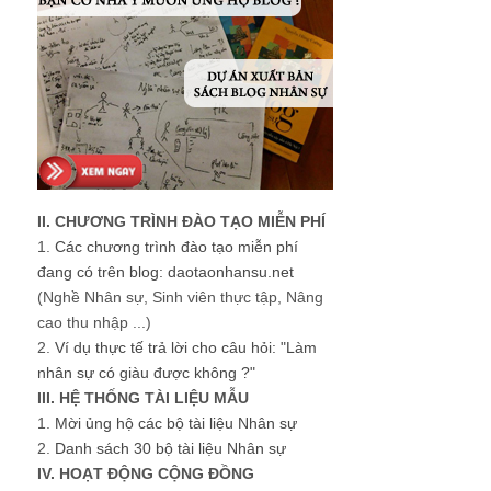
II. CHƯƠNG TRÌNH ĐÀO TẠO MIỄN PHÍ
1.
Các chương trình đào tạo miễn phí
đang có trên blog: daotaonhansu.net
(Nghề Nhân sự, Sinh viên thực tập, Nâng
cao thu nhập ...)
2.
Ví dụ thực tế trả lời cho câu hỏi: "Làm
nhân sự có giàu được không ?"
III. HỆ THỐNG TÀI LIỆU MẪU
1.
Mời ủng hộ các bộ tài liệu Nhân sự
2.
Danh sách 30 bộ tài liệu Nhân sự
IV. HOẠT ĐỘNG CỘNG ĐỒNG