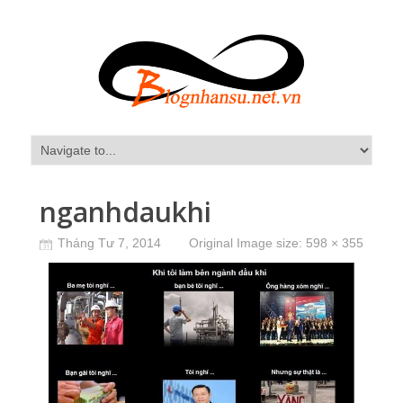
nganhdaukhi
Tháng Tư 7, 2014
Original Image size:
598 × 355