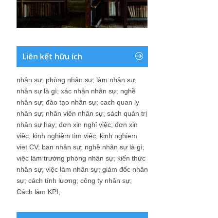
Liên kết hữu ích
nhân sự
;
phòng nhân sự
;
làm nhân sự
;
nhân sự là gì
;
xác nhận nhân sự
;
nghề
nhân sự
;
đào tạo nhân sự
;
cach quan ly
nhân sự
;
nhân viên nhân sự
;
sách quản trị
nhân sự hay
;
đơn xin nghỉ việc
;
đơn xin
việc
;
kinh nghiệm tìm việc
;
kinh nghiem
viet CV
;
ban nhân sự
;
nghề nhân sự là gì
;
việc làm trưởng phòng nhân sự
;
kiến thức
nhân sự
;
việc làm nhân sự
;
giám đốc nhân
sự
;
cách tính lương
;
công ty nhân sự
;
Cách làm KPI
;