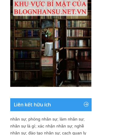
Liên kết hữu ích
nhân sự
;
phòng nhân sự
;
làm nhân sự
;
nhân sự là gì
;
xác nhận nhân sự
;
nghề
nhân sự
;
đào tạo nhân sự
;
cach quan ly