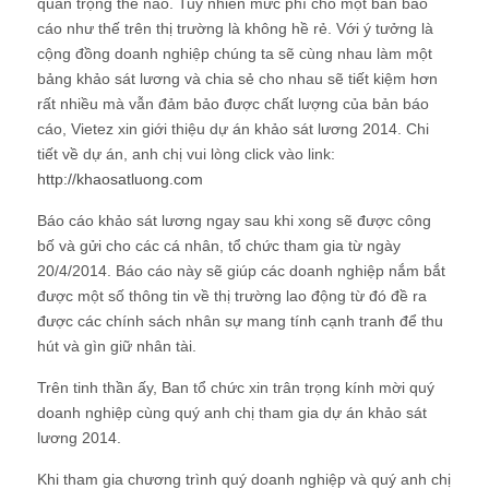
quan trọng thế nào. Tuy nhiên mức phí cho một bản báo
cáo như thế trên thị trường là không hề rẻ. Với ý tưởng là
cộng đồng doanh nghiệp chúng ta sẽ cùng nhau làm một
bảng khảo sát lương và chia sẻ cho nhau sẽ tiết kiệm hơn
rất nhiều mà vẫn đảm bảo được chất lượng của bản báo
cáo, Vietez xin giới thiệu dự án khảo sát lương 2014. Chi
tiết về dự án, anh chị vui lòng click vào link:
http://khaosatluong.com
Báo cáo khảo sát lương ngay sau khi xong sẽ được công
bố và gửi cho các cá nhân, tổ chức tham gia từ ngày
20/4/2014. Báo cáo này sẽ giúp các doanh nghiệp nắm bắt
được một số thông tin về thị trường lao động từ đó đề ra
được các chính sách nhân sự mang tính cạnh tranh để thu
hút và gìn giữ nhân tài.
Trên tinh thần ấy, Ban tổ chức xin trân trọng kính mời quý
doanh nghiệp cùng quý anh chị tham gia dự án khảo sát
lương 2014.
Khi tham gia chương trình quý doanh nghiệp và quý anh chị