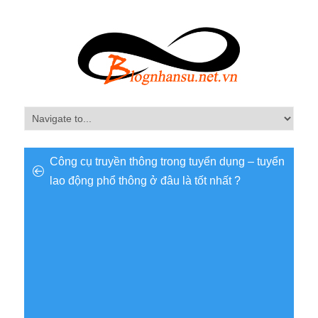
Công cụ truyền thông trong tuyển dụng – tuyển
lao động phổ thông ở đâu là tốt nhất ?