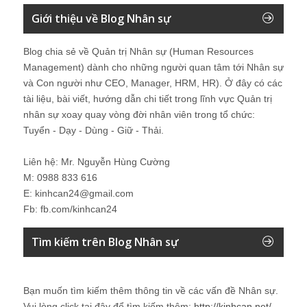
Giới thiệu về Blog Nhân sự
Blog chia sẻ về Quản trị Nhân sự (Human Resources
Management) dành cho những người quan tâm tới Nhân sự
và Con người như CEO, Manager, HRM, HR). Ở đây có các
tài liệu, bài viết, hướng dẫn chi tiết trong lĩnh vực Quản trị
nhân sự xoay quay vòng đời nhân viên trong tổ chức:
Tuyển - Dạy - Dùng - Giữ - Thải.
Liên hệ: Mr. Nguyễn Hùng Cường
M: 0988 833 616
E: kinhcan24@gmail.com
Fb: fb.com/kinhcan24
Tìm kiếm trên Blog Nhân sự
Bạn muốn tìm kiếm thêm thông tin về các vấn đề
Nhân sự
.
Vui lòng click tại đây để tìm kiếm thêm:
http://kinhcan.net/