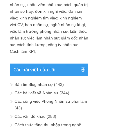
nhân sự
;
nhân viên nhân sự
;
sách quản trị
nhân sự hay
;
đơn xin nghỉ việc
;
đơn xin
việc
;
kinh nghiệm tìm việc
;
kinh nghiem
viet CV
;
ban nhân sự
;
nghề nhân sự là gì
;
việc làm trưởng phòng nhân sự
;
kiến thức
nhân sự
;
việc làm nhân sự
;
giám đốc nhân
sự
;
cách tính lương
;
công ty nhân sự
;
Cách làm KPI
;
Các bài viết của tôi
Bản tin Blog nhân sự
(443)
Các bài viết về Nhân sự
(344)
Các công việc Phòng Nhân sự phải làm
(43)
Các vấn đề khác
(258)
Cách thức tăng thu nhập trong nghề