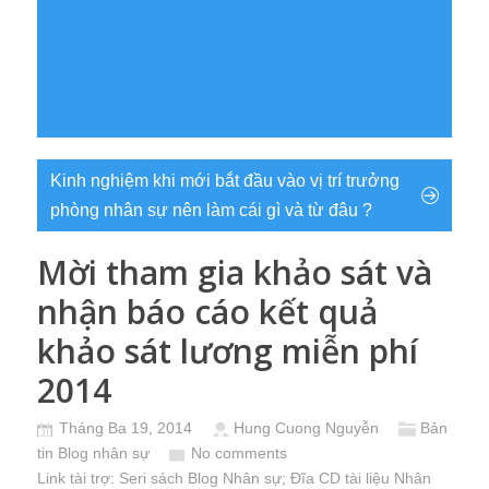
Kinh nghiệm khi mới bắt đầu vào vị trí trưởng
phòng nhân sự nên làm cái gì và từ đâu ?
Mời tham gia khảo sát và
nhận báo cáo kết quả
khảo sát lương miễn phí
2014
Tháng Ba 19, 2014
Hung Cuong Nguyễn
Bản
tin Blog nhân sự
No comments
Link tài trợ:
Seri sách Blog Nhân sự
; Đĩa CD
tài liệu Nhân