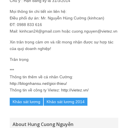
Chú ý : Hạn đăng ký là 31/3/2014
Mọi thông tin chi tiết xin liên hệ:
Điều phối dự án: Mr. Nguyễn Hùng Cường (kinhcan)
ĐT: 0988 833 616
Mail: kinhcan24@gmail.com hoặc cuong.nguyen@vietez.vn
Xin trân trọng cảm ơn và rất mong nhận được sự hợp tác
của quý doanh nghiệp!
Trân trọng
***
Thông tin thêm về cá nhân Cường:
http://blognhansu.net/gioi-thieu/
Thông tin về công ty Vietez:
http://vietez.vn/
Khảo sát lương
Khảo sát lương 2014
About Hung Cuong Nguyễn