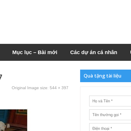
Mục lục – Bài mới
Các dự án cá nhân
7
Quà tặng tài liệu
Original Image size:
544 × 397