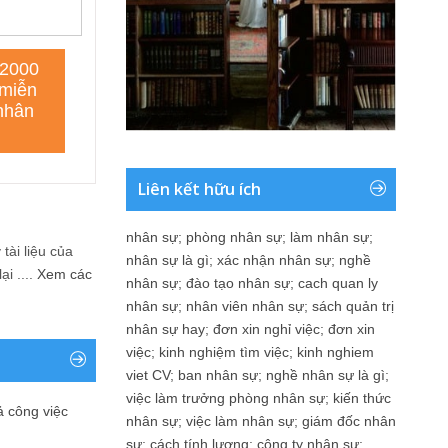
Liên kết hữu ích
nhân sự
;
phòng nhân sự
;
làm nhân sự
;
tài liệu của
nhân sự là gì
;
xác nhận nhân sự
;
nghề
i ....
Xem các
nhân sự
;
đào tạo nhân sự
;
cach quan ly
nhân sự
;
nhân viên nhân sự
;
sách quản trị
nhân sự hay
;
đơn xin nghỉ việc
;
đơn xin
việc
;
kinh nghiệm tìm việc
;
kinh nghiem
viet CV
;
ban nhân sự
;
nghề nhân sự là gì
;
việc làm trưởng phòng nhân sự
;
kiến thức
ả công việc
nhân sự
;
việc làm nhân sự
;
giám đốc nhân
sự
;
cách tính lương
;
công ty nhân sự
;