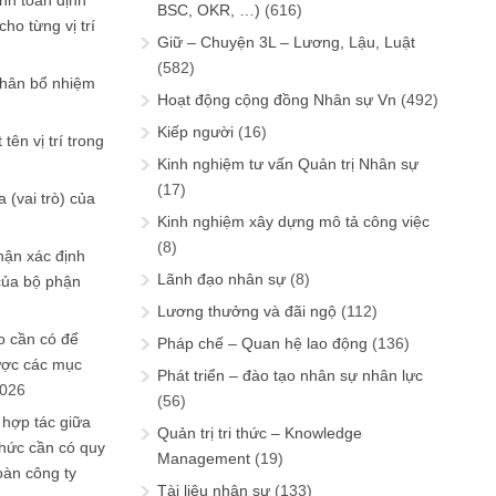
ính toán định
BSC, OKR, …)
(616)
ho từng vị trí
Giữ – Chuyện 3L – Lương, Lậu, Luật
(582)
phân bổ nhiệm
Hoạt động cộng đồng Nhân sự Vn
(492)
Kiếp người
(16)
tên vị trí trong
Kinh nghiệm tư vấn Quản trị Nhân sự
(17)
 (vai trò) của
Kinh nghiệm xây dựng mô tả công việc
(8)
hận xác định
Lãnh đạo nhân sự
(8)
của bộ phận
Lương thưởng và đãi ngộ
(112)
 cần có để
Pháp chế – Quan hệ lao động
(136)
ược các mục
Phát triển – đào tạo nhân sự nhân lực
2026
(56)
 hợp tác giữa
Quản trị tri thức – Knowledge
chức cần có quy
Management
(19)
oàn công ty
Tài liệu nhân sự
(133)