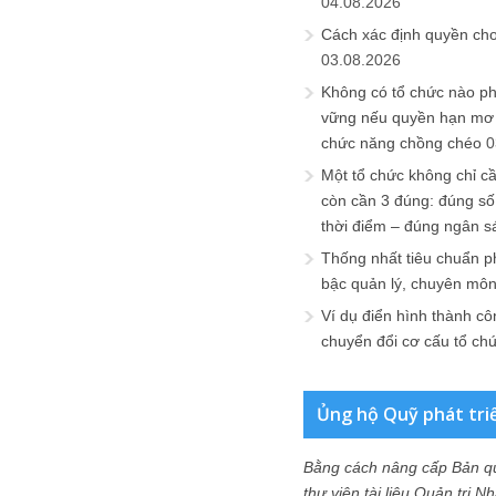
04.08.2026
Cách xác định quyền ch
03.08.2026
Không có tổ chức nào ph
vững nếu quyền hạn mơ h
chức năng chồng chéo
0
Một tổ chức không chỉ c
còn cần 3 đúng: đúng số
thời điểm – đúng ngân s
Thống nhất tiêu chuẩn p
bậc quản lý, chuyên mô
Ví dụ điển hình thành cô
chuyển đổi cơ cấu tổ ch
Ủng hộ Quỹ phát tri
Bằng cách nâng cấp Bản q
thư viện tài liệu Quản trị 