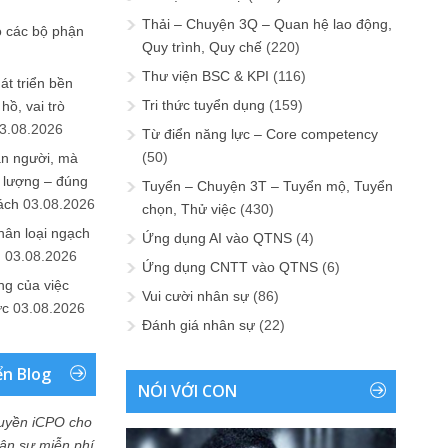
Thải – Chuyện 3Q – Quan hệ lao động,
o các bộ phận
Quy trình, Quy chế
(220)
Thư viện BSC & KPI
(116)
át triển bền
Tri thức tuyển dụng
(159)
ồ, vai trò
3.08.2026
Từ điển năng lực – Core competency
(50)
ần người, mà
 lượng – đúng
Tuyển – Chuyện 3T – Tuyển mộ, Tuyển
ách
03.08.2026
chọn, Thử việc
(430)
hân loại ngạch
Ứng dụng AI vào QTNS
(4)
n
03.08.2026
Ứng dụng CNTT vào QTNS
(6)
ng của việc
Vui cười nhân sự
(86)
ức
03.08.2026
Đánh giá nhân sự
(22)
ển Blog
NÓI VỚI CON
uyền iCPO cho
Nhân sự miễn phí