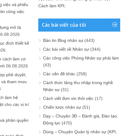
 việc và phiếu
Cách làm KPI
;
tin công việc
Các bài viết của tôi
 dựng mô tả
06.08.2026
Bản tin Blog nhân sự
(443)
ục đích thiết kế
Các bài viết về Nhân sự
(344)
026
Các công việc Phòng Nhân sự phải làm
n cách làm cơ
(43)
anh
06.08.2026
Các vấn đề khác
(258)
ợp phê duyệt,
in và tham mưu
Cách thức tăng thu nhập trong nghề
6
Nhân sự
(31)
ch làm hệ
Cách viết đơn xin thôi việc
(17)
t cho các vị trí
Chiến lược nhân sự
(51)
6
Dạy – Chuyện 3Đ – Đánh giá, Đào tạo,
 và phân quyền
Động lực
(470)
Dùng – Chuyện Quản lý nhân sự (KPI,