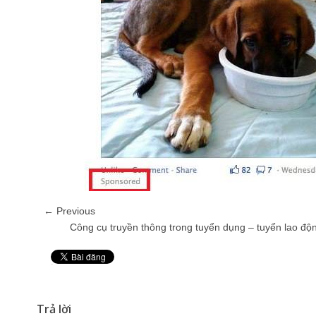
← Previous
Công cụ truyền thông trong tuyển dụng – tuyển lao độn
Pin It
Trả lời