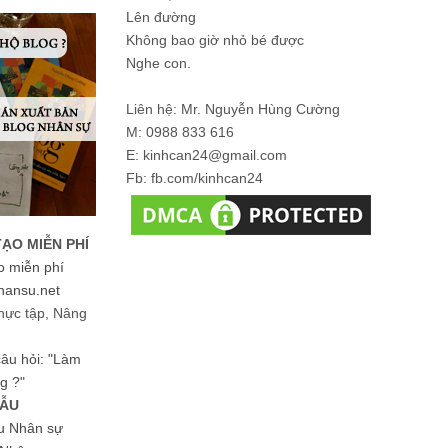
Lên đường
Không bao giờ nhỏ bé được
Nghe con.
Liên hệ: Mr. Nguyễn Hùng Cường
M: 0988 833 616
E: kinhcan24@gmail.com
Fb: fb.com/kinhcan24
TẠO MIỄN PHÍ
o miễn phí
hansu.net
hực tập, Nâng
 câu hỏi: "Làm
g ?"
MẪU
ệu Nhân sự