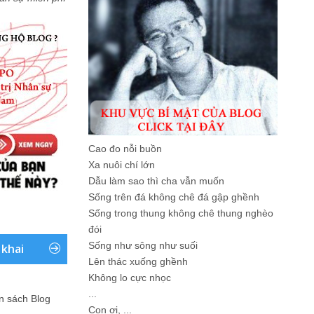
Cao đo nỗi buồn
Xa nuôi chí lớn
Dẫu làm sao thì cha vẫn muốn
Sống trên đá không chê đá gập ghềnh
Sống trong thung không chê thung nghèo
đói
Sống như sông như suối
 khai
Lên thác xuống ghềnh
Không lo cực nhọc
...
ản sách Blog
Con ơi, ...