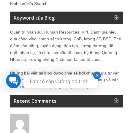
Kinhcan24′s Search
Keyword của Blog
Quản trị nhân sự, Human Resources, KPI, Đánh giá hiệu
quả công việc, chính sách lương, CnB, lương 3P, BSC, Thẻ
điểm cân bằng, tuyển dụng, đào tạo, lương thưởng, đãi
ngộ, nhân sự, tổ chức, cơ cấu tổ chức, hệ thống Quản trị
Nhân sự, trưởng phòng Nhân sự, tái tạo tổ chức
Những bài viết tại blog được chia sẻ bởi chuyên gia tư vấn
Quản trị Nhân sự Nguyễn Hùng Cường (
giới thiệu
) và các
Bạn có cần Cường hỗ trợ?
thành viên khác trong cộng đồng Nhân sự.
Recent Comments