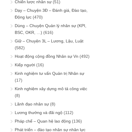
Chiến lược nhân sự
(51)
Dạy – Chuyện 3Đ – Đánh giá, Đào tạo,
Động lực
(470)
Dùng – Chuyện Quản lý nhân sự (KPI,
BSC, OKR, …)
(616)
Giữ – Chuyện 3L – Lương, Lậu, Luật
(582)
Hoạt động cộng đồng Nhân sự Vn
(492)
Kiếp người
(16)
Kinh nghiệm tư vấn Quản trị Nhân sự
(17)
Kinh nghiệm xây dựng mô tả công việc
(8)
Lãnh đạo nhân sự
(8)
Lương thưởng và đãi ngộ
(112)
Pháp chế – Quan hệ lao động
(136)
Phát triển – đào tạo nhân sự nhân lực