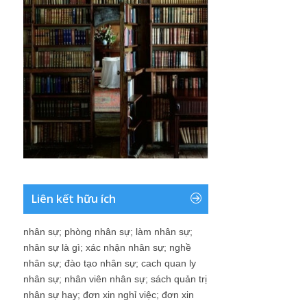
Liên kết hữu ích
nhân sự
;
phòng nhân sự
;
làm nhân sự
;
nhân sự là gì
;
xác nhận nhân sự
;
nghề
nhân sự
;
đào tạo nhân sự
;
cach quan ly
nhân sự
;
nhân viên nhân sự
;
sách quản trị
nhân sự hay
;
đơn xin nghỉ việc
;
đơn xin