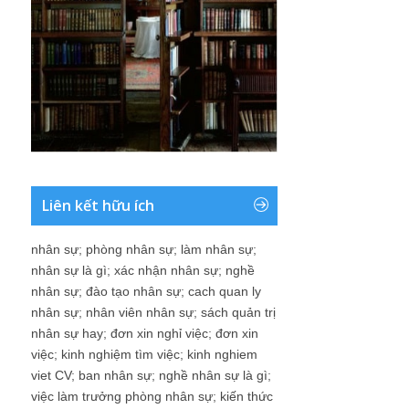
Liên kết hữu ích
nhân sự
;
phòng nhân sự
;
làm nhân sự
;
nhân sự là gì
;
xác nhận nhân sự
;
nghề
nhân sự
;
đào tạo nhân sự
;
cach quan ly
nhân sự
;
nhân viên nhân sự
;
sách quản trị
nhân sự hay
;
đơn xin nghỉ việc
;
đơn xin
việc
;
kinh nghiệm tìm việc
;
kinh nghiem
viet CV
;
ban nhân sự
;
nghề nhân sự là gì
;
việc làm trưởng phòng nhân sự
;
kiến thức