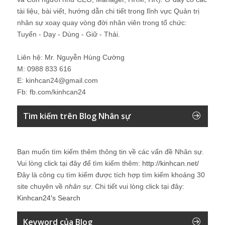
tài liệu, bài viết, hướng dẫn chi tiết trong lĩnh vực Quản trị
nhân sự xoay quay vòng đời nhân viên trong tổ chức:
Tuyển - Dạy - Dùng - Giữ - Thải.
Liên hệ: Mr. Nguyễn Hùng Cường
M: 0988 833 616
E: kinhcan24@gmail.com
Fb: fb.com/kinhcan24
Tìm kiếm trên Blog Nhân sự
Bạn muốn tìm kiếm thêm thông tin về các vấn đề
Nhân sự
.
Vui lòng click tại đây để tìm kiếm thêm:
http://kinhcan.net/
Đây là công cụ tìm kiếm được tích hợp tìm kiếm khoảng 30
site chuyên về
nhân sự
. Chi tiết vui lòng click tại đây:
Kinhcan24′s Search
Keyword của Blog