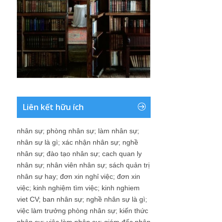
Liên kết hữu ích
nhân sự
;
phòng nhân sự
;
làm nhân sự
;
nhân sự là gì
;
xác nhận nhân sự
;
nghề
nhân sự
;
đào tạo nhân sự
;
cach quan ly
nhân sự
;
nhân viên nhân sự
;
sách quản trị
nhân sự hay
;
đơn xin nghỉ việc
;
đơn xin
việc
;
kinh nghiệm tìm việc
;
kinh nghiem
viet CV
;
ban nhân sự
;
nghề nhân sự là gì
;
việc làm trưởng phòng nhân sự
;
kiến thức