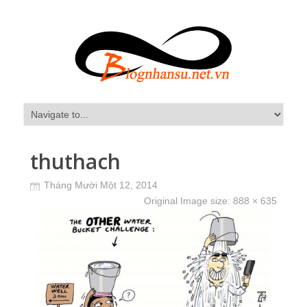
thuthach
Tháng Mười Một 12, 2014
Original Image size:
888 × 635