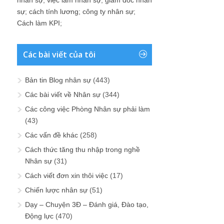
nhân sự
;
việc làm nhân sự
;
giám đốc nhân
sự
;
cách tính lương
;
công ty nhân sự
;
Cách làm KPI
;
Các bài viết của tôi
Bản tin Blog nhân sự
(443)
Các bài viết về Nhân sự
(344)
Các công việc Phòng Nhân sự phải làm
(43)
Các vấn đề khác
(258)
Cách thức tăng thu nhập trong nghề
Nhân sự
(31)
Cách viết đơn xin thôi việc
(17)
Chiến lược nhân sự
(51)
Dạy – Chuyện 3Đ – Đánh giá, Đào tạo,
Động lực
(470)