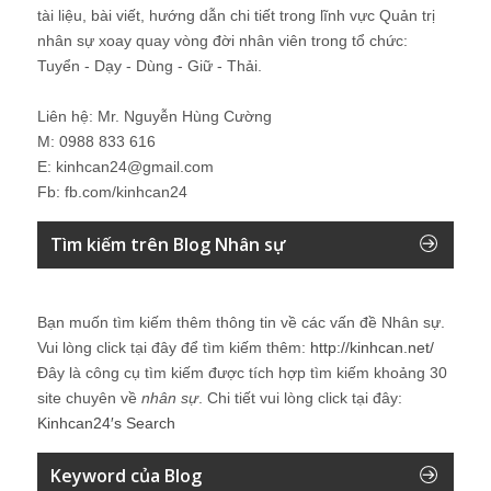
tài liệu, bài viết, hướng dẫn chi tiết trong lĩnh vực Quản trị
nhân sự xoay quay vòng đời nhân viên trong tổ chức:
Tuyển - Dạy - Dùng - Giữ - Thải.
Liên hệ: Mr. Nguyễn Hùng Cường
M: 0988 833 616
E: kinhcan24@gmail.com
Fb: fb.com/kinhcan24
Tìm kiếm trên Blog Nhân sự
Bạn muốn tìm kiếm thêm thông tin về các vấn đề
Nhân sự
.
Vui lòng click tại đây để tìm kiếm thêm:
http://kinhcan.net/
Đây là công cụ tìm kiếm được tích hợp tìm kiếm khoảng 30
site chuyên về
nhân sự
. Chi tiết vui lòng click tại đây:
Kinhcan24′s Search
Keyword của Blog