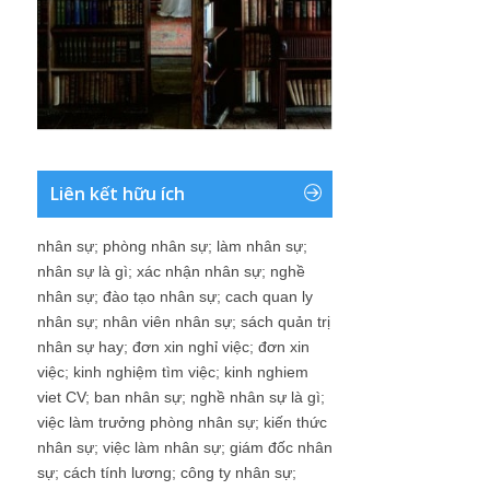
Liên kết hữu ích
nhân sự
;
phòng nhân sự
;
làm nhân sự
;
nhân sự là gì
;
xác nhận nhân sự
;
nghề
nhân sự
;
đào tạo nhân sự
;
cach quan ly
nhân sự
;
nhân viên nhân sự
;
sách quản trị
nhân sự hay
;
đơn xin nghỉ việc
;
đơn xin
việc
;
kinh nghiệm tìm việc
;
kinh nghiem
viet CV
;
ban nhân sự
;
nghề nhân sự là gì
;
việc làm trưởng phòng nhân sự
;
kiến thức
nhân sự
;
việc làm nhân sự
;
giám đốc nhân
sự
;
cách tính lương
;
công ty nhân sự
;