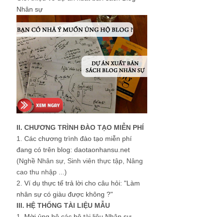
Nhân sự
II. CHƯƠNG TRÌNH ĐÀO TẠO MIỄN PHÍ
1.
Các chương trình đào tạo miễn phí
đang có trên blog: daotaonhansu.net
(Nghề Nhân sự, Sinh viên thực tập, Nâng
cao thu nhập ...)
2.
Ví dụ thực tế trả lời cho câu hỏi: "Làm
nhân sự có giàu được không ?"
III. HỆ THỐNG TÀI LIỆU MẪU
1.
Mời ủng hộ các bộ tài liệu Nhân sự