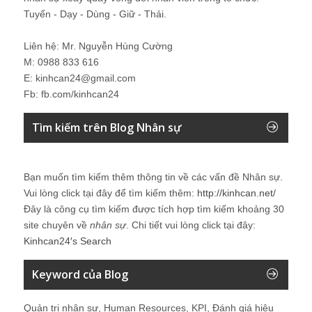
Tuyển - Dạy - Dùng - Giữ - Thải.
Liên hệ: Mr. Nguyễn Hùng Cường
M: 0988 833 616
E: kinhcan24@gmail.com
Fb: fb.com/kinhcan24
Tìm kiếm trên Blog Nhân sự
Bạn muốn tìm kiếm thêm thông tin về các vấn đề
Nhân sự
.
Vui lòng click tại đây để tìm kiếm thêm:
http://kinhcan.net/
Đây là công cụ tìm kiếm được tích hợp tìm kiếm khoảng 30
site chuyên về
nhân sự
. Chi tiết vui lòng click tại đây:
Kinhcan24′s Search
Keyword của Blog
Quản trị nhân sự, Human Resources, KPI, Đánh giá hiệu