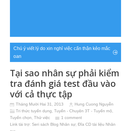
Chú ý viết lý do xin nghỉ việc cẩn thận kẻo mắc
oan
Tại sao nhân sự phải kiểm
tra đánh giá test đầu vào
với cả thực tập
Tháng Mười Hai 31, 2013
Hung Cuong Nguyễn
Tri thức tuyển dụng
,
Tuyển - Chuyện 3T - Tuyển mộ,
Tuyển chọn, Thử việc
1 comment
Link tài trợ:
Seri sách Blog Nhân sự
; Đĩa CD
tài liệu Nhân