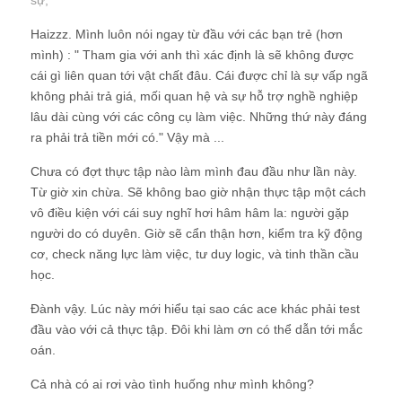
sự
;
Haizzz. Mình luôn nói ngay từ đầu với các bạn trẻ (hơn
mình) : " Tham gia với anh thì xác định là sẽ không được
cái gì liên quan tới vật chất đâu. Cái được chỉ là sự vấp ngã
không phải trả giá, mối quan hệ và sự hỗ trợ nghề nghiệp
lâu dài cùng với các công cụ làm việc. Những thứ này đáng
ra phải trả tiền mới có." Vậy mà ...
Chưa có đợt thực tập nào làm mình đau đầu như lần này.
Từ giờ xin chừa. Sẽ không bao giờ nhận thực tập một cách
vô điều kiện với cái suy nghĩ hơi hâm hâm la: người gặp
người do có duyên. Giờ sẽ cẩn thận hơn, kiểm tra kỹ động
cơ, check năng lực làm việc, tư duy logic, và tinh thần cầu
học.
Đành vậy. Lúc này mới hiểu tại sao các ace khác phải test
đầu vào với cả thực tập. Đôi khi làm ơn có thể dẫn tới mắc
oán.
Cả nhà có ai rơi vào tình huống như mình không?