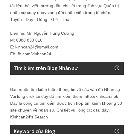
tài liệu, bài viết, hướng dẫn chi tiết trong lĩnh vực Quản trị
nhân sự xoay quay vòng đời nhân viên trong tổ chức:
Tuyển - Dạy - Dùng - Giữ - Thải.
Liên hệ: Mr. Nguyễn Hùng Cường
M: 0988 833 616
E: kinhcan24@gmail.com
Fb: fb.com/kinhcan24
Tìm kiếm trên Blog Nhân sự
Bạn muốn tìm kiếm thêm thông tin về các vấn đề
Nhân sự
.
Vui lòng click tại đây để tìm kiếm thêm:
http://kinhcan.net/
Đây là công cụ tìm kiếm được tích hợp tìm kiếm khoảng 30
site chuyên về
nhân sự
. Chi tiết vui lòng click tại đây:
Kinhcan24′s Search
Keyword của Blog