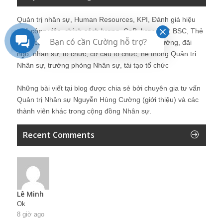
Quản trị nhân sự, Human Resources, KPI, Đánh giá hiệu
quả công việc, chính sách lương, CnB, lương 3P, BSC, Thẻ
Bạn có cần Cường hỗ trợ?
điểm cân bằng, tuyển dụng, đào tạo, lương thưởng, đãi
ngộ, nhân sự, tổ chức, cơ cấu tổ chức, hệ thống Quản trị
Nhân sự, trưởng phòng Nhân sự, tái tạo tổ chức
Những bài viết tại blog được chia sẻ bởi chuyên gia tư vấn
Quản trị Nhân sự Nguyễn Hùng Cường (
giới thiệu
) và các
thành viên khác trong cộng đồng Nhân sự.
Recent Comments
Lê Minh
Ok
8 giờ ago