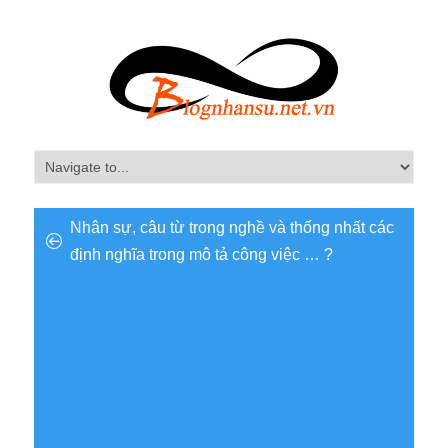
Nhân sự, câu từ trong nghề và thống nhất các
định nghĩa trong mô tả công việc … ?