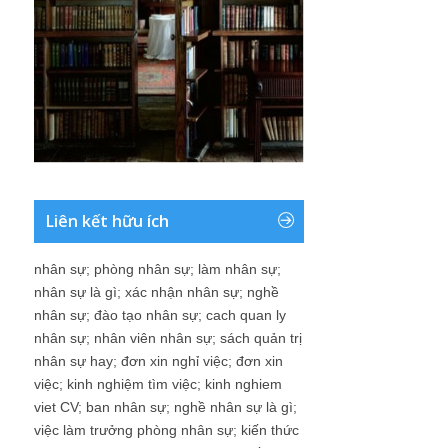
Liên kết hữu ích
nhân sự
;
phòng nhân sự
;
làm nhân sự
;
nhân sự là gì
;
xác nhận nhân sự
;
nghề
nhân sự
;
đào tạo nhân sự
;
cach quan ly
nhân sự
;
nhân viên nhân sự
;
sách quản trị
nhân sự hay
;
đơn xin nghỉ việc
;
đơn xin
việc
;
kinh nghiệm tìm việc
;
kinh nghiem
viet CV
;
ban nhân sự
;
nghề nhân sự là gì
;
việc làm trưởng phòng nhân sự
;
kiến thức