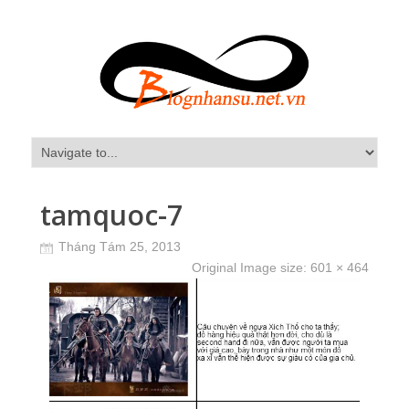
tamquoc-7
Tháng Tám 25, 2013
Original Image size:
601 × 464