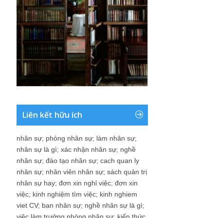
Liên kết hữu ích
nhân sự
;
phòng nhân sự
;
làm nhân sự
;
nhân sự là gì
;
xác nhận nhân sự
;
nghề
nhân sự
;
đào tạo nhân sự
;
cach quan ly
nhân sự
;
nhân viên nhân sự
;
sách quản trị
nhân sự hay
;
đơn xin nghỉ việc
;
đơn xin
việc
;
kinh nghiệm tìm việc
;
kinh nghiem
viet CV
;
ban nhân sự
;
nghề nhân sự là gì
;
việc làm trưởng phòng nhân sự
;
kiến thức