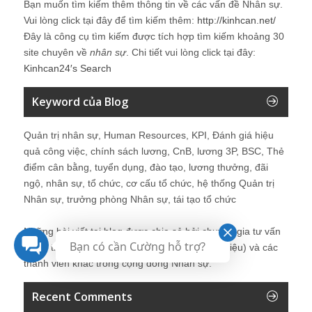
Bạn muốn tìm kiếm thêm thông tin về các vấn đề
Nhân sự
.
Vui lòng click tại đây để tìm kiếm thêm:
http://kinhcan.net/
Đây là công cụ tìm kiếm được tích hợp tìm kiếm khoảng 30
site chuyên về
nhân sự
. Chi tiết vui lòng click tại đây:
Kinhcan24′s Search
Keyword của Blog
Quản trị nhân sự, Human Resources, KPI, Đánh giá hiệu
quả công việc, chính sách lương, CnB, lương 3P, BSC, Thẻ
điểm cân bằng, tuyển dụng, đào tạo, lương thưởng, đãi
ngộ, nhân sự, tổ chức, cơ cấu tổ chức, hệ thống Quản trị
Nhân sự, trưởng phòng Nhân sự, tái tạo tổ chức
Những bài viết tại blog được chia sẻ bởi chuyên gia tư vấn
Bạn có cần Cường hỗ trợ?
Quản trị Nhân sự Nguyễn Hùng Cường (
giới thiệu
) và các
thành viên khác trong cộng đồng Nhân sự.
Recent Comments