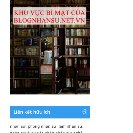
Liên kết hữu ích
nhân sự
;
phòng nhân sự
;
làm nhân sự
;
nhân sự là gì
;
xác nhận nhân sự
;
nghề