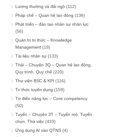
Lương thưởng và đãi ngộ
(112)
Pháp chế – Quan hệ lao động
(136)
Phát triển – đào tạo nhân sự nhân lực
(56)
Quản trị tri thức – Knowledge
Management
(19)
Tài liệu nhân sự
(133)
Thải – Chuyện 3Q – Quan hệ lao động,
Quy trình, Quy chế
(220)
Thư viện BSC & KPI
(116)
Tri thức tuyển dụng
(159)
Từ điển năng lực – Core competency
(50)
Tuyển – Chuyện 3T – Tuyển mộ, Tuyển
chọn, Thử việc
(433)
Ứng dụng AI vào QTNS
(4)