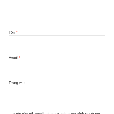
Tên
*
Email
*
Trang web
Lưu tên của tôi, email, và trang web trong trình duyệt này