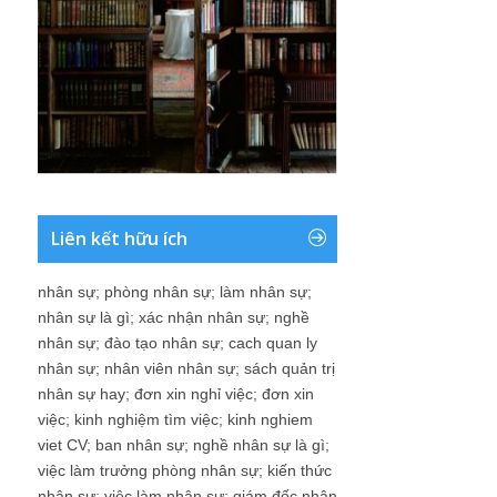
Liên kết hữu ích
nhân sự
;
phòng nhân sự
;
làm nhân sự
;
nhân sự là gì
;
xác nhận nhân sự
;
nghề
nhân sự
;
đào tạo nhân sự
;
cach quan ly
nhân sự
;
nhân viên nhân sự
;
sách quản trị
nhân sự hay
;
đơn xin nghỉ việc
;
đơn xin
việc
;
kinh nghiệm tìm việc
;
kinh nghiem
viet CV
;
ban nhân sự
;
nghề nhân sự là gì
;
việc làm trưởng phòng nhân sự
;
kiến thức
nhân sự
;
việc làm nhân sự
;
giám đốc nhân