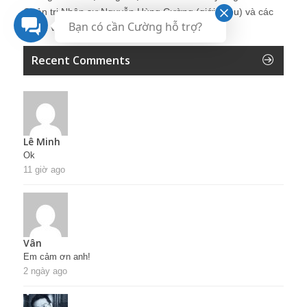
Quản trị Nhân sự Nguyễn Hùng Cường (
giới thiệu
) và các
Bạn có cần Cường hỗ trợ?
thành viên khác trong cộng đồng Nhân sự.
Recent Comments
Lê Minh
Ok
11 giờ ago
Vân
Em cảm ơn anh!
2 ngày ago