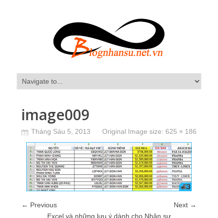
image009
Tháng Sáu 5, 2013
Original Image size:
625 × 186
← Previous
Next →
Excel và những lưu ý dành cho Nhân sự