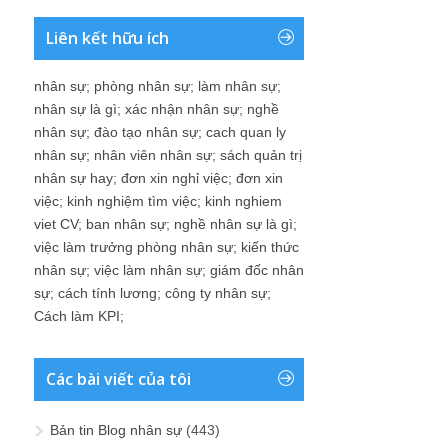
Liên kết hữu ích
nhân sự
;
phòng nhân sự
;
làm nhân sự
;
nhân sự là gì
;
xác nhận nhân sự
;
nghề
nhân sự
;
đào tạo nhân sự
;
cach quan ly
nhân sự
;
nhân viên nhân sự
;
sách quản trị
nhân sự hay
;
đơn xin nghỉ việc
;
đơn xin
việc
;
kinh nghiệm tìm việc
;
kinh nghiem
viet CV
;
ban nhân sự
;
nghề nhân sự là gì
;
việc làm trưởng phòng nhân sự
;
kiến thức
nhân sự
;
việc làm nhân sự
;
giám đốc nhân
sự
;
cách tính lương
;
công ty nhân sự
;
Cách làm KPI
;
Các bài viết của tôi
Bản tin Blog nhân sự
(443)