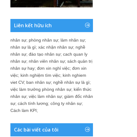
Liên kết hữu ích
nhân sự
;
phòng nhân sự
;
làm nhân sự
;
nhân sự là gì
;
xác nhận nhân sự
;
nghề
nhân sự
;
đào tạo nhân sự
;
cach quan ly
nhân sự
;
nhân viên nhân sự
;
sách quản trị
nhân sự hay
;
đơn xin nghỉ việc
;
đơn xin
việc
;
kinh nghiệm tìm việc
;
kinh nghiem
viet CV
;
ban nhân sự
;
nghề nhân sự là gì
;
việc làm trưởng phòng nhân sự
;
kiến thức
nhân sự
;
việc làm nhân sự
;
giám đốc nhân
sự
;
cách tính lương
;
công ty nhân sự
;
Cách làm KPI
;
Các bài viết của tôi