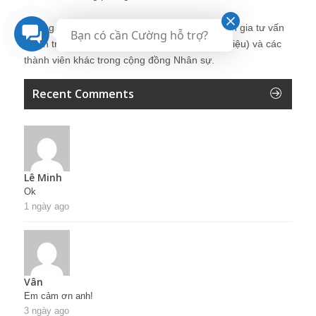
Những bài viết tại blog được chia sẻ bởi chuyên gia tư vấn
Bạn có cần Cường hỗ trợ?
Quản trị Nhân sự Nguyễn Hùng Cường (
giới thiệu
) và các
thành viên khác trong cộng đồng Nhân sự.
Recent Comments
Lê Minh
Ok
1 ngày ago
Vân
Em cảm ơn anh!
3 ngày ago