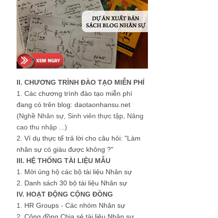
II. CHƯƠNG TRÌNH ĐÀO TẠO MIỄN PHÍ
1.
Các chương trình đào tạo miễn phí
đang có trên blog: daotaonhansu.net
(Nghề Nhân sự, Sinh viên thực tập, Nâng
cao thu nhập ...)
2.
Ví dụ thực tế trả lời cho câu hỏi: "Làm
nhân sự có giàu được không ?"
III. HỆ THỐNG TÀI LIỆU MẪU
1.
Mời ủng hộ các bộ tài liệu Nhân sự
2.
Danh sách 30 bộ tài liệu Nhân sự
IV. HOẠT ĐỘNG CỘNG ĐỒNG
1.
HR Groups - Các nhóm Nhân sự
2.
Cộng đồng Chia sẻ tài liệu Nhân sự