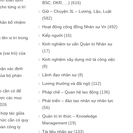
ính toán định
BSC, OKR, …)
(616)
ho từng vị trí
Giữ – Chuyện 3L – Lương, Lậu, Luật
(582)
phân bổ nhiệm
Hoạt động cộng đồng Nhân sự Vn
(492)
Kiếp người
(16)
tên vị trí trong
Kinh nghiệm tư vấn Quản trị Nhân sự
(17)
 (vai trò) của
Kinh nghiệm xây dựng mô tả công việc
(8)
hận xác định
Lãnh đạo nhân sự
(8)
của bộ phận
Lương thưởng và đãi ngộ
(112)
 cần có để
Pháp chế – Quan hệ lao động
(136)
ược các mục
Phát triển – đào tạo nhân sự nhân lực
2026
(56)
 hợp tác giữa
Quản trị tri thức – Knowledge
chức cần có quy
Management
(19)
oàn công ty
Tài liệu nhân sự
(133)