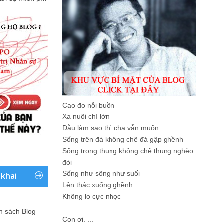
Cao đo nỗi buồn
Xa nuôi chí lớn
Dẫu làm sao thì cha vẫn muốn
Sống trên đá không chê đá gập ghềnh
Sống trong thung không chê thung nghèo
đói
Sống như sông như suối
 khai
Lên thác xuống ghềnh
Không lo cực nhọc
...
ản sách Blog
Con ơi, ...