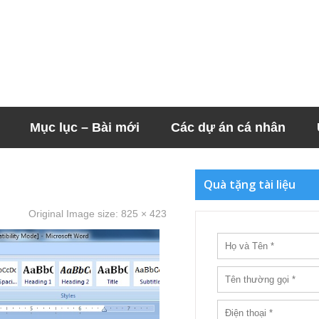
Mục lục – Bài mới
Các dự án cá nhân
Quà tặng tài liệu
Original Image size:
825 × 423