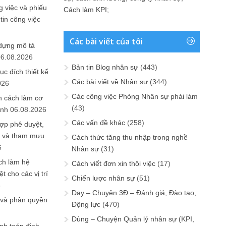
 việc và phiếu
Cách làm KPI
;
tin công việc
Các bài viết của tôi
 dựng mô tả
06.08.2026
Bản tin Blog nhân sự
(443)
ục đích thiết kế
Các bài viết về Nhân sự
(344)
026
Các công việc Phòng Nhân sự phải làm
n cách làm cơ
(43)
anh
06.08.2026
Các vấn đề khác
(258)
ợp phê duyệt,
in và tham mưu
Cách thức tăng thu nhập trong nghề
6
Nhân sự
(31)
ch làm hệ
Cách viết đơn xin thôi việc
(17)
t cho các vị trí
Chiến lược nhân sự
(51)
6
Dạy – Chuyện 3Đ – Đánh giá, Đào tạo,
 và phân quyền
Động lực
(470)
Dùng – Chuyện Quản lý nhân sự (KPI,