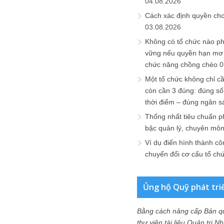
04.08.2026
Cách xác định quyền ch
03.08.2026
Không có tổ chức nào ph
vững nếu quyền hạn mơ h
chức năng chồng chéo
0
Một tổ chức không chỉ c
còn cần 3 đúng: đúng số
thời điểm – đúng ngân s
Thống nhất tiêu chuẩn p
bậc quản lý, chuyên mô
Ví dụ điển hình thành cô
chuyển đổi cơ cấu tổ ch
Ủng hộ Quỹ phát tri
Bằng cách nâng cấp Bản q
thư viện tài liệu Quản trị 