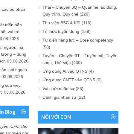
Thải – Chuyện 3Q – Quan hệ lao động,
o các bộ phận
Quy trình, Quy chế
(220)
Thư viện BSC & KPI
(116)
át triển bền
Tri thức tuyển dụng
(159)
ồ, vai trò
3.08.2026
Từ điển năng lực – Core competency
(50)
ần người, mà
 lượng – đúng
Tuyển – Chuyện 3T – Tuyển mộ, Tuyển
ách
03.08.2026
chọn, Thử việc
(430)
hân loại ngạch
Ứng dụng AI vào QTNS
(4)
n
03.08.2026
Ứng dụng CNTT vào QTNS
(6)
ng của việc
Vui cười nhân sự
(86)
ức
03.08.2026
Đánh giá nhân sự
(22)
ển Blog
NÓI VỚI CON
uyền iCPO cho
Nhân sự miễn phí