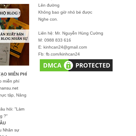
Lên đường
Không bao giờ nhỏ bé được
Nghe con.
Liên hệ: Mr. Nguyễn Hùng Cường
M: 0988 833 616
E: kinhcan24@gmail.com
Fb: fb.com/kinhcan24
TẠO MIỄN PHÍ
o miễn phí
hansu.net
hực tập, Nâng
 câu hỏi: "Làm
g ?"
MẪU
ệu Nhân sự