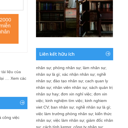
Liên kết hữu ích
nhân sự
;
phòng nhân sự
;
làm nhân sự
;
tài liệu của
nhân sự là gì
;
xác nhận nhân sự
;
nghề
i ....
Xem các
nhân sự
;
đào tạo nhân sự
;
cach quan ly
nhân sự
;
nhân viên nhân sự
;
sách quản trị
nhân sự hay
;
đơn xin nghỉ việc
;
đơn xin
việc
;
kinh nghiệm tìm việc
;
kinh nghiem
viet CV
;
ban nhân sự
;
nghề nhân sự là gì
;
việc làm trưởng phòng nhân sự
;
kiến thức
ả công việc
nhân sự
;
việc làm nhân sự
;
giám đốc nhân
sự
;
cách tính lương
;
công ty nhân sự
;