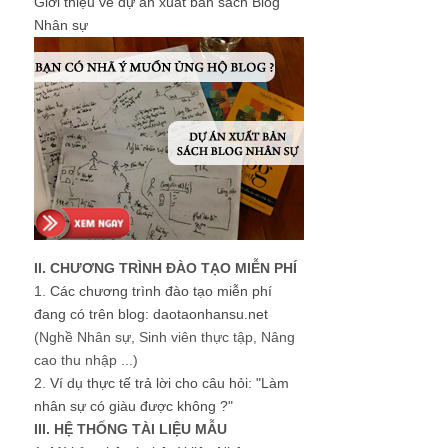
Giới thiệu về dự án xuất bản sách Blog
Nhân sự
II. CHƯƠNG TRÌNH ĐÀO TẠO MIỄN PHÍ
1.
Các chương trình đào tạo miễn phí
đang có trên blog: daotaonhansu.net
(Nghề Nhân sự, Sinh viên thực tập, Nâng
cao thu nhập ...)
2.
Ví dụ thực tế trả lời cho câu hỏi: "Làm
nhân sự có giàu được không ?"
III. HỆ THỐNG TÀI LIỆU MẪU