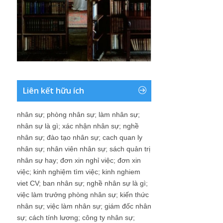
Liên kết hữu ích
nhân sự
;
phòng nhân sự
;
làm nhân sự
;
nhân sự là gì
;
xác nhận nhân sự
;
nghề
nhân sự
;
đào tạo nhân sự
;
cach quan ly
nhân sự
;
nhân viên nhân sự
;
sách quản trị
nhân sự hay
;
đơn xin nghỉ việc
;
đơn xin
việc
;
kinh nghiệm tìm việc
;
kinh nghiem
viet CV
;
ban nhân sự
;
nghề nhân sự là gì
;
việc làm trưởng phòng nhân sự
;
kiến thức
nhân sự
;
việc làm nhân sự
;
giám đốc nhân
sự
;
cách tính lương
;
công ty nhân sự
;