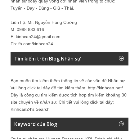
nhân sự xoay quay vòng đời nhân viên trong tổ chức:
Tuyển - Dạy - Dùng - Giữ - Thải.
Liên hệ: Mr. Nguyễn Hùng Cường
M: 0988 833 616
E: kinhcan24@gmail.com
Fb: fb.com/kinhcan24
Tìm kiếm trên Blog Nhân sự
Bạn muốn tìm kiếm thêm thông tin về các vấn đề
Nhân sự
.
Vui lòng click tại đây để tìm kiếm thêm:
http://kinhcan.net/
Đây là công cụ tìm kiếm được tích hợp tìm kiếm khoảng 30
site chuyên về
nhân sự
. Chi tiết vui lòng click tại đây:
Kinhcan24′s Search
Keyword của Blog
Quản trị nhân sự, Human Resources, KPI, Đánh giá hiệu