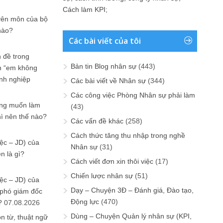
Cách làm KPI
;
yên môn của bộ
nào?
Các bài viết của tôi
 đề trong
Bản tin Blog nhân sự
(443)
n “em không
anh nghiệp
Các bài viết về Nhân sự
(344)
Các công việc Phòng Nhân sự phải làm
ưng muốn làm
(43)
hì nên thế nào?
Các vấn đề khác
(258)
Cách thức tăng thu nhập trong nghề
ệc – JD) của
Nhân sự
(31)
n là gì?
Cách viết đơn xin thôi việc
(17)
Chiến lược nhân sự
(51)
ệc – JD) của
Dạy – Chuyện 3Đ – Đánh giá, Đào tạo,
 phó giám đốc
Động lực
(470)
?
07.08.2026
Dùng – Chuyện Quản lý nhân sự (KPI,
n từ, thuật ngữ