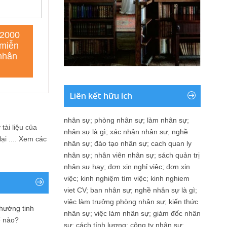
Liên kết hữu ích
nhân sự
;
phòng nhân sự
;
làm nhân sự
;
tài liệu của
nhân sự là gì
;
xác nhận nhân sự
;
nghề
i ....
Xem các
nhân sự
;
đào tạo nhân sự
;
cach quan ly
nhân sự
;
nhân viên nhân sự
;
sách quản trị
nhân sự hay
;
đơn xin nghỉ việc
;
đơn xin
việc
;
kinh nghiệm tìm việc
;
kinh nghiem
viet CV
;
ban nhân sự
;
nghề nhân sự là gì
;
việc làm trưởng phòng nhân sự
;
kiến thức
 hướng tinh
nhân sự
;
việc làm nhân sự
;
giám đốc nhân
ế nào?
sự
;
cách tính lương
;
công ty nhân sự
;