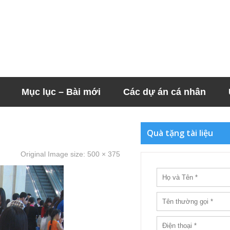
Mục lục – Bài mới
Các dự án cá nhân
Quà tặng tài liệu
Original Image size:
500 × 375