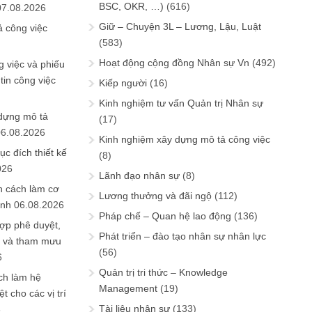
BSC, OKR, …)
(616)
07.08.2026
Giữ – Chuyện 3L – Lương, Lậu, Luật
ả công việc
(583)
Hoạt động cộng đồng Nhân sự Vn
(492)
 việc và phiếu
tin công việc
Kiếp người
(16)
Kinh nghiệm tư vấn Quản trị Nhân sự
 dựng mô tả
(17)
06.08.2026
Kinh nghiệm xây dựng mô tả công việc
ục đích thiết kế
(8)
026
Lãnh đạo nhân sự
(8)
n cách làm cơ
Lương thưởng và đãi ngộ
(112)
anh
06.08.2026
Pháp chế – Quan hệ lao động
(136)
ợp phê duyệt,
Phát triển – đào tạo nhân sự nhân lực
in và tham mưu
(56)
6
Quản trị tri thức – Knowledge
ch làm hệ
Management
(19)
t cho các vị trí
Tài liệu nhân sự
(133)
6