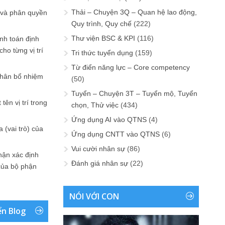
Thải – Chuyện 3Q – Quan hệ lao động,
 và phân quyền
Quy trình, Quy chế
(222)
Thư viện BSC & KPI
(116)
ính toán định
ho từng vị trí
Tri thức tuyển dụng
(159)
Từ điển năng lực – Core competency
phân bổ nhiệm
(50)
Tuyển – Chuyện 3T – Tuyển mộ, Tuyển
tên vị trí trong
chọn, Thử việc
(434)
Ứng dụng AI vào QTNS
(4)
 (vai trò) của
Ứng dụng CNTT vào QTNS
(6)
Vui cười nhân sự
(86)
hận xác định
Đánh giá nhân sự
(22)
của bộ phận
NÓI VỚI CON
ển Blog