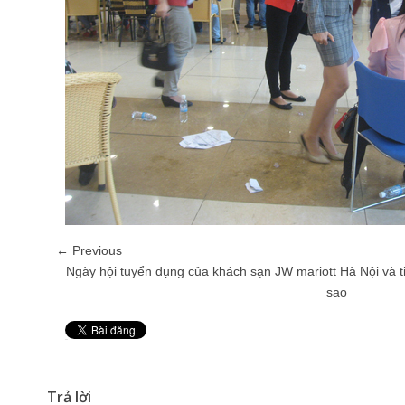
← Previous
Ngày hội tuyển dụng của khách sạn JW mariott Hà Nội và t
sao
Pin It
Trả lời