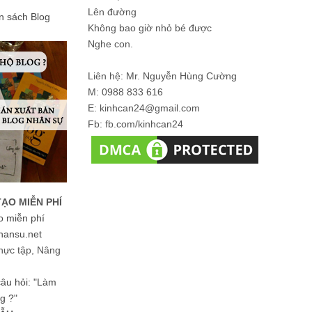
Lên đường
ản sách Blog
Không bao giờ nhỏ bé được
Nghe con.
Liên hệ: Mr. Nguyễn Hùng Cường
M: 0988 833 616
E: kinhcan24@gmail.com
Fb: fb.com/kinhcan24
TẠO MIỄN PHÍ
o miễn phí
hansu.net
hực tập, Nâng
 câu hỏi: "Làm
g ?"