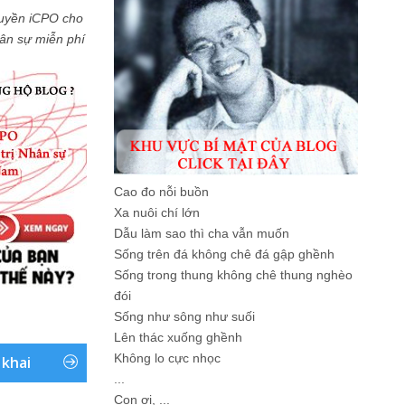
uyền iCPO cho
Nhân sự miễn phí
Cao đo nỗi buồn
Xa nuôi chí lớn
Dẫu làm sao thì cha vẫn muốn
Sống trên đá không chê đá gập ghềnh
Sống trong thung không chê thung nghèo
đói
Sống như sông như suối
Lên thác xuống ghềnh
Không lo cực nhọc
 khai
...
Con ơi, ...