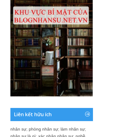
Liên kết hữu ích
nhân sự
;
phòng nhân sự
;
làm nhân sự
;
nhân sự là gì
;
xác nhận nhân sự
;
nghề