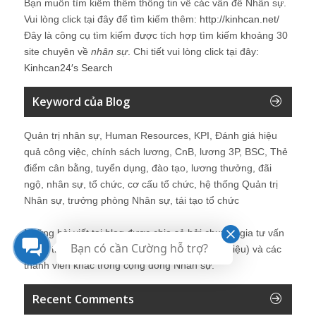
Bạn muốn tìm kiếm thêm thông tin về các vấn đề
Nhân sự
.
Vui lòng click tại đây để tìm kiếm thêm:
http://kinhcan.net/
Đây là công cụ tìm kiếm được tích hợp tìm kiếm khoảng 30
site chuyên về
nhân sự
. Chi tiết vui lòng click tại đây:
Kinhcan24′s Search
Keyword của Blog
Quản trị nhân sự, Human Resources, KPI, Đánh giá hiệu
quả công việc, chính sách lương, CnB, lương 3P, BSC, Thẻ
điểm cân bằng, tuyển dụng, đào tạo, lương thưởng, đãi
ngộ, nhân sự, tổ chức, cơ cấu tổ chức, hệ thống Quản trị
Nhân sự, trưởng phòng Nhân sự, tái tạo tổ chức
Những bài viết tại blog được chia sẻ bởi chuyên gia tư vấn
Bạn có cần Cường hỗ trợ?
Quản trị Nhân sự Nguyễn Hùng Cường (
giới thiệu
) và các
thành viên khác trong cộng đồng Nhân sự.
Recent Comments