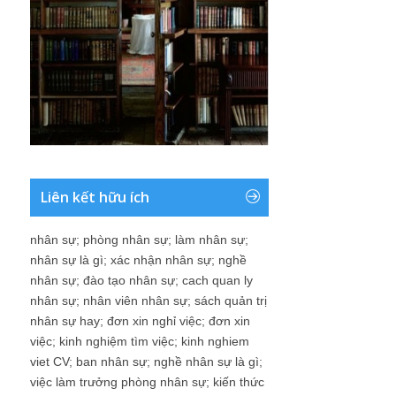
Liên kết hữu ích
nhân sự
;
phòng nhân sự
;
làm nhân sự
;
nhân sự là gì
;
xác nhận nhân sự
;
nghề
nhân sự
;
đào tạo nhân sự
;
cach quan ly
nhân sự
;
nhân viên nhân sự
;
sách quản trị
nhân sự hay
;
đơn xin nghỉ việc
;
đơn xin
việc
;
kinh nghiệm tìm việc
;
kinh nghiem
viet CV
;
ban nhân sự
;
nghề nhân sự là gì
;
việc làm trưởng phòng nhân sự
;
kiến thức