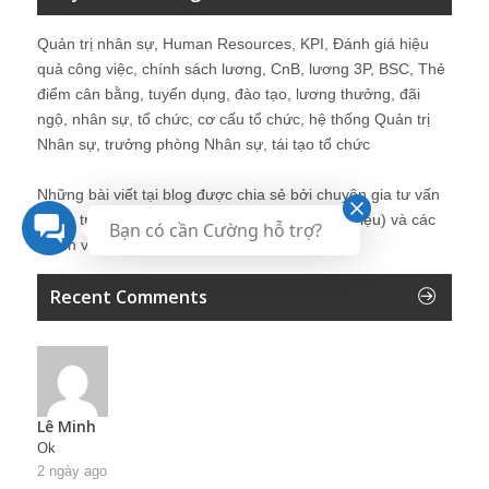
Quản trị nhân sự, Human Resources, KPI, Đánh giá hiệu
quả công việc, chính sách lương, CnB, lương 3P, BSC, Thẻ
điểm cân bằng, tuyển dụng, đào tạo, lương thưởng, đãi
ngộ, nhân sự, tổ chức, cơ cấu tổ chức, hệ thống Quản trị
Nhân sự, trưởng phòng Nhân sự, tái tạo tổ chức
Những bài viết tại blog được chia sẻ bởi chuyên gia tư vấn
Quản trị Nhân sự Nguyễn Hùng Cường (
giới thiệu
) và các
Bạn có cần Cường hỗ trợ?
thành viên khác trong cộng đồng Nhân sự.
Recent Comments
Lê Minh
Ok
2 ngày ago