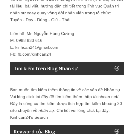
tài liệu, bài viết, hướng dẫn chi tiết trong lĩnh vực Quản trị
nhân sự xoay quay vòng đời nhân viên trong tổ chức:
Tuyển - Dạy - Dùng - Giữ - Thải.
Liên hệ: Mr. Nguyễn Hùng Cường
M: 0988 833 616
E: kinhcan24@gmail.com
Fb: fb.com/kinhcan24
Tìm kiếm trên Blog Nhân sự
Bạn muốn tìm kiếm thêm thông tin về các vấn đề
Nhân sự
.
Vui lòng click tại đây để tìm kiếm thêm:
http://kinhcan.net/
Đây là công cụ tìm kiếm được tích hợp tìm kiếm khoảng 30
site chuyên về
nhân sự
. Chi tiết vui lòng click tại đây:
Kinhcan24′s Search
Keyword của Blog