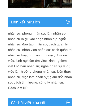
Liên kết hữu ích
nhân sự
;
phòng nhân sự
;
làm nhân sự
;
nhân sự là gì
;
xác nhận nhân sự
;
nghề
nhân sự
;
đào tạo nhân sự
;
cach quan ly
nhân sự
;
nhân viên nhân sự
;
sách quản trị
nhân sự hay
;
đơn xin nghỉ việc
;
đơn xin
việc
;
kinh nghiệm tìm việc
;
kinh nghiem
viet CV
;
ban nhân sự
;
nghề nhân sự là gì
;
việc làm trưởng phòng nhân sự
;
kiến thức
nhân sự
;
việc làm nhân sự
;
giám đốc nhân
sự
;
cách tính lương
;
công ty nhân sự
;
Cách làm KPI
;
Các bài viết của tôi