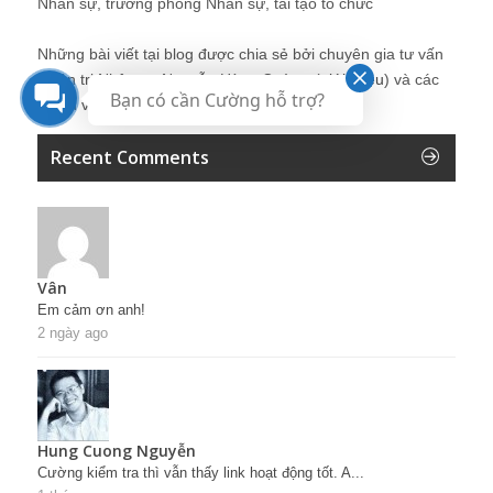
Nhân sự, trưởng phòng Nhân sự, tái tạo tổ chức
Những bài viết tại blog được chia sẻ bởi chuyên gia tư vấn
Quản trị Nhân sự Nguyễn Hùng Cường (
giới thiệu
) và các
Bạn có cần Cường hỗ trợ?
thành viên khác trong cộng đồng Nhân sự.
Recent Comments
Vân
Em cảm ơn anh!
2 ngày ago
Hung Cuong Nguyễn
Cường kiểm tra thì vẫn thấy link hoạt động tốt. A...