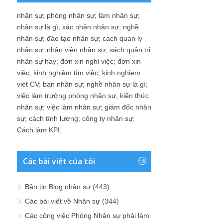
nhân sự
;
phòng nhân sự
;
làm nhân sự
;
nhân sự là gì
;
xác nhận nhân sự
;
nghề
nhân sự
;
đào tạo nhân sự
;
cach quan ly
nhân sự
;
nhân viên nhân sự
;
sách quản trị
nhân sự hay
;
đơn xin nghỉ việc
;
đơn xin
việc
;
kinh nghiệm tìm việc
;
kinh nghiem
viet CV
;
ban nhân sự
;
nghề nhân sự là gì
;
việc làm trưởng phòng nhân sự
;
kiến thức
nhân sự
;
việc làm nhân sự
;
giám đốc nhân
sự
;
cách tính lương
;
công ty nhân sự
;
Cách làm KPI
;
Các bài viết của tôi
Bản tin Blog nhân sự
(443)
Các bài viết về Nhân sự
(344)
Các công việc Phòng Nhân sự phải làm