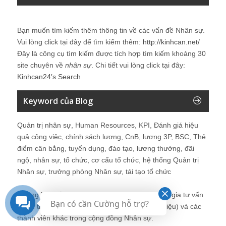
Bạn muốn tìm kiếm thêm thông tin về các vấn đề
Nhân sự
.
Vui lòng click tại đây để tìm kiếm thêm:
http://kinhcan.net/
Đây là công cụ tìm kiếm được tích hợp tìm kiếm khoảng 30
site chuyên về
nhân sự
. Chi tiết vui lòng click tại đây:
Kinhcan24′s Search
Keyword của Blog
Quản trị nhân sự, Human Resources, KPI, Đánh giá hiệu
quả công việc, chính sách lương, CnB, lương 3P, BSC, Thẻ
điểm cân bằng, tuyển dụng, đào tạo, lương thưởng, đãi
ngộ, nhân sự, tổ chức, cơ cấu tổ chức, hệ thống Quản trị
Nhân sự, trưởng phòng Nhân sự, tái tạo tổ chức
Những bài viết tại blog được chia sẻ bởi chuyên gia tư vấn
Bạn có cần Cường hỗ trợ?
Quản trị Nhân sự Nguyễn Hùng Cường (
giới thiệu
) và các
thành viên khác trong cộng đồng Nhân sự.