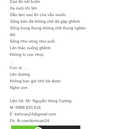
Cao đo nỗi buồn
Xa nuôi chí lớn
Dẫu làm sao thì cha vẫn muốn
Sống trên đá không chê đá gập ghềnh
Sống trong thung không chê thung nghèo
đói
Sống như sông như suối
Lên thác xuống ghềnh
Không lo cực nhọc
...
Con ơi, ...
Lên đường
Không bao giờ nhỏ bé được
Nghe con.
Liên hệ: Mr. Nguyễn Hùng Cường
M: 0988 833 616
E: kinhcan24@gmail.com
Fb: fb.com/kinhcan24