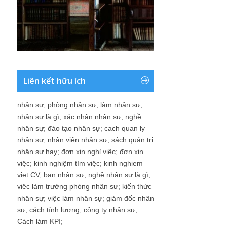
Liên kết hữu ích
nhân sự
;
phòng nhân sự
;
làm nhân sự
;
nhân sự là gì
;
xác nhận nhân sự
;
nghề
nhân sự
;
đào tạo nhân sự
;
cach quan ly
nhân sự
;
nhân viên nhân sự
;
sách quản trị
nhân sự hay
;
đơn xin nghỉ việc
;
đơn xin
việc
;
kinh nghiệm tìm việc
;
kinh nghiem
viet CV
;
ban nhân sự
;
nghề nhân sự là gì
;
việc làm trưởng phòng nhân sự
;
kiến thức
nhân sự
;
việc làm nhân sự
;
giám đốc nhân
sự
;
cách tính lương
;
công ty nhân sự
;
Cách làm KPI
;