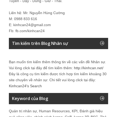
Tuyển - Dạy - Dùng - Giữ - Thải.
Liên hệ: Mr. Nguyễn Hùng Cường
M: 0988 833 616
E: kinhcan24@gmail.com
Fb: fb.com/kinhcan24
Tìm kiếm trên Blog Nhân sự
Bạn muốn tìm kiếm thêm thông tin về các vấn đề
Nhân sự
.
Vui lòng click tại đây để tìm kiếm thêm:
http://kinhcan.net/
Đây là công cụ tìm kiếm được tích hợp tìm kiếm khoảng 30
site chuyên về
nhân sự
. Chi tiết vui lòng click tại đây:
Kinhcan24′s Search
Keyword của Blog
Quản trị nhân sự, Human Resources, KPI, Đánh giá hiệu
quả công việc, chính sách lương, CnB, lương 3P, BSC, Thẻ