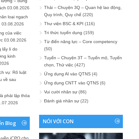
 lượng – đúng
Thải – Chuyện 3Q – Quan hệ lao động,
ách
03.08.2026
Quy trình, Quy chế
(220)
hân loại ngạch
Thư viện BSC & KPI
(116)
n
03.08.2026
Tri thức tuyển dụng
(159)
ng của việc
ức
03.08.2026
Từ điển năng lực – Core competency
(50)
lấy lí do
ớng kinh
Tuyển – Chuyện 3T – Tuyển mộ, Tuyển
.2026
chọn, Thử việc
(427)
h vụ: Rõ luật
Ứng dụng AI vào QTNS
(4)
u về sau
Ứng dụng CNTT vào QTNS
(6)
Vui cười nhân sự
(86)
là phải lập thỏa
Đánh giá nhân sự
(22)
1.07.2026
NÓI VỚI CON
ển Blog
uyền iCPO cho