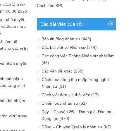
n cách làm cơ
Cách làm KPI
;
anh
06.08.2026
ợp phê duyệt,
Các bài viết của tôi
in và tham mưu
6
Bản tin Blog nhân sự
(443)
ch làm hệ
Các bài viết về Nhân sự
(344)
t cho các vị trí
6
Các công việc Phòng Nhân sự phải làm
(43)
 và phân quyền
Các vấn đề khác
(258)
ính toán định
Cách thức tăng thu nhập trong nghề
ho từng vị trí
Nhân sự
(31)
Cách viết đơn xin thôi việc
(17)
phân bổ nhiệm
Chiến lược nhân sự
(51)
Dạy – Chuyện 3Đ – Đánh giá, Đào tạo,
tên vị trí trong
Động lực
(470)
Dùng – Chuyện Quản lý nhân sự (KPI,