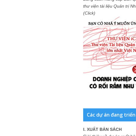
thư viện tài liệu Quản trị 
(Click)
Các dự án đang triển
I. XUẤT BẢN SÁCH