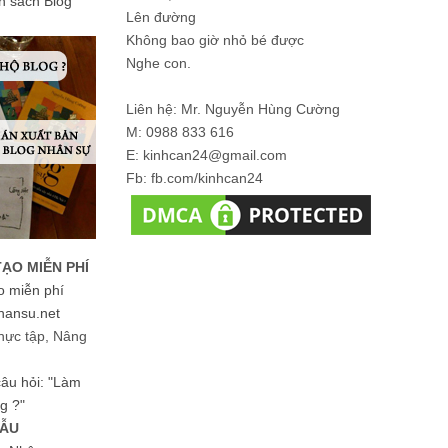
ản sách Blog
Lên đường
Không bao giờ nhỏ bé được
Nghe con.
Liên hệ: Mr. Nguyễn Hùng Cường
M: 0988 833 616
E: kinhcan24@gmail.com
Fb: fb.com/kinhcan24
TẠO MIỄN PHÍ
o miễn phí
hansu.net
hực tập, Nâng
 câu hỏi: "Làm
g ?"
MẪU