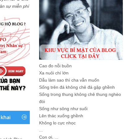
Nhân sự miễn phí
Cao đo nỗi buồn
Xa nuôi chí lớn
Dẫu làm sao thì cha vẫn muốn
Sống trên đá không chê đá gập ghềnh
Sống trong thung không chê thung nghèo
đói
Sống như sông như suối
Lên thác xuống ghềnh
 khai
Không lo cực nhọc
...
Con ơi, ...