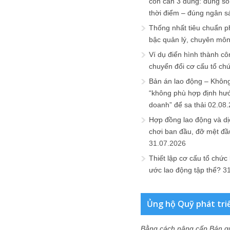
còn cần 3 đúng: đúng số
thời điểm – đúng ngân s
Thống nhất tiêu chuẩn p
bậc quản lý, chuyên mô
Ví dụ điển hình thành cô
chuyển đổi cơ cấu tổ ch
Bản án lao động – Không 
“không phù hợp định hư
doanh” để sa thải
02.08
Hợp đồng lao động và dịc
chơi ban đầu, đỡ mệt đầ
31.07.2026
Thiết lập cơ cấu tổ chức 
ước lao động tập thể?
3
Ủng hộ Quỹ phát tri
Bằng cách nâng cấp Bản q