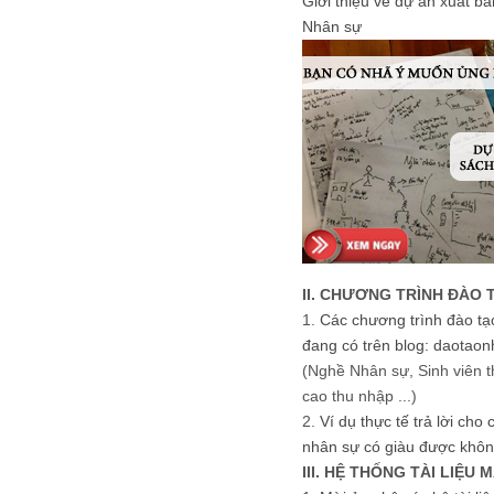
Giới thiệu về dự án xuất b
Nhân sự
II. CHƯƠNG TRÌNH ĐÀO 
1.
Các chương trình đào tạ
đang có trên blog: daotaon
(Nghề Nhân sự, Sinh viên t
cao thu nhập ...)
2.
Ví dụ thực tế trả lời cho
nhân sự có giàu được khôn
III. HỆ THỐNG TÀI LIỆU 