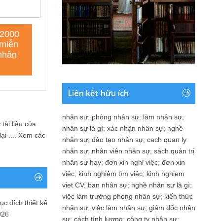
Liên kết hữu ích
nhân sự
;
phòng nhân sự
;
làm nhân sự
;
tài liệu của
nhân sự là gì
;
xác nhận nhân sự
;
nghề
i ....
Xem các
nhân sự
;
đào tạo nhân sự
;
cach quan ly
nhân sự
;
nhân viên nhân sự
;
sách quản trị
nhân sự hay
;
đơn xin nghỉ việc
;
đơn xin
việc
;
kinh nghiệm tìm việc
;
kinh nghiem
viet CV
;
ban nhân sự
;
nghề nhân sự là gì
;
việc làm trưởng phòng nhân sự
;
kiến thức
ục đích thiết kế
nhân sự
;
việc làm nhân sự
;
giám đốc nhân
026
sự
;
cách tính lương
;
công ty nhân sự
;