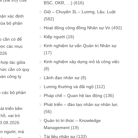
 (vai trò) của
BSC, OKR, …)
(616)
Giữ – Chuyện 3L – Lương, Lậu, Luật
hận xác định
(582)
của bộ phận
Hoạt động cộng đồng Nhân sự Vn
(492)
Kiếp người
(16)
 cần có để
Kinh nghiệm tư vấn Quản trị Nhân sự
ược các mục
(17)
2026
Kinh nghiệm xây dựng mô tả công việc
 hợp tác giữa
(8)
chức cần có quy
oàn công ty
Lãnh đạo nhân sự
(8)
Lương thưởng và đãi ngộ
(112)
o các bộ phận
Pháp chế – Quan hệ lao động
(136)
Phát triển – đào tạo nhân sự nhân lực
át triển bền
(56)
ồ, vai trò
Quản trị tri thức – Knowledge
3.08.2026
Management
(19)
ần người, mà
Tài liệu nhân sự
(133)