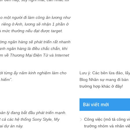
ho một người đi làm công ăn lương như
ản riêng ở Anh, lương sẽ nhận 1 phần ở
là mức thưởng nếu đạt được target.
ường ngân hàng sẽ phát triển rất nhanh
ành ngân hàng là điều chắc chắn, khi
làm về Thương Mại Điện Tử và Internet
ới từng ấy năm kinh nghiệm làm cho
Lưu ý: Các bên lừa đảo, lấy 
 hiếm”.
Blog Nhân sự mang đi bán lạ
trường hợp khác ở đây!
Bài viết mới
quản lý đang bắt đầu phát triển mạnh.
t cả các hệ thống Sony Style, My
Công việc (mô tả công vi
ai dự án này.
trưởng nhóm và nhân viê