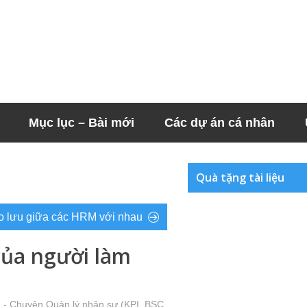
Mục lục – Bài mới
Các dự án cá nhân
Quà tặng tài liệu
iao lưu giữa các HRM với nhau
của người làm
 - Chuyện Quản lý nhân sự (KPI, BSC,