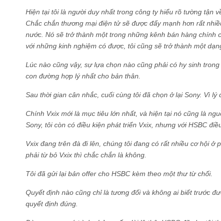
Hiện tại tôi là người duy nhất trong công ty hiểu rõ tường tận v
Chắc chắn thương mại điện tử sẽ được đẩy mạnh hơn rất nhiều
nước. Nó sẽ trở thành một trong những kênh bán hàng chính c
với những kinh nghiệm có được, tôi cũng sẽ trở thành một dạn
Lúc nào cũng vậy, sự lựa chọn nào cũng phải có hy sinh trong
con đường hợp lý nhất cho bản thân.
Sau thời gian cân nhắc, cuối cùng tôi đã chọn ở lại Sony. Vì lý 
Chính Vxix mới là mục tiêu lớn nhất, và hiện tại nó cũng là ngu
Sony, tôi còn có điều kiện phát triển Vxix, nhưng với HSBC điề
Vxix đang trên đà đi lên, chúng tôi đang có rất nhiều cơ hội ở 
phải từ bỏ Vxix thì chắc chắn là không.
Tôi đã gửi lại bản offer cho HSBC kèm theo một thư từ chối.
Quyết định nào cũng chỉ là tương đối và không ai biết trước đư
quyết định đúng.