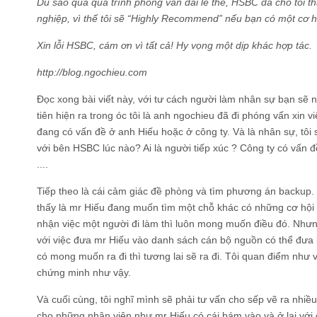
Dù sao qua quá trình phỏng vấn dài lê thê, HSBC đã cho tôi th
nghiệp, vì thế tôi sẽ “Highly Recommend” nếu bạn có một cơ 
Xin lỗi HSBC, cám ơn vì tất cả! Hy vọng một dịp khác hợp tác.
http://blog.ngochieu.com
Đọc xong bài viết này, với tư cách người làm nhân sự bạn sẽ ngh
tiên hiện ra trong óc tôi là anh ngochieu đã đi phóng vấn xin v
đang có vấn đề ở anh Hiếu hoặc ở công ty. Và là nhân sự, tôi 
với bên HSBC lúc nào? Ai là người tiếp xúc ? Công ty có vấn đ
....
Tiếp theo là cái cảm giác đề phòng và tìm phương án backup. T
thấy là mr Hiếu đang muốn tìm một chỗ khác có những cơ hội 
nhận việc một người đi làm thì luôn mong muốn điều đó. Nhưn
với việc đưa mr Hiếu vào danh sách cán bộ nguồn có thể đưa 
có mong muốn ra đi thì tương lai sẽ ra đi. Tôi quan điểm như v
chứng minh như vậy.
Và cuối cùng, tôi nghĩ mình sẽ phải tư vấn cho sếp vẽ ra nhi
cho những nhân viên như mr Hiếu có cái bám vào và ở lại với 