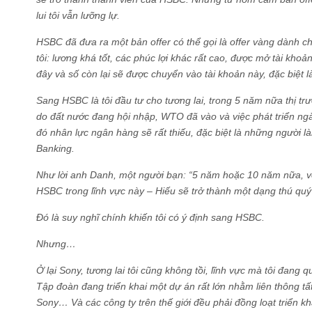
lui tôi vẫn lưỡng lự.
HSBC đã đưa ra một bản offer có thể gọi là offer vàng dành c
tôi: lương khá tốt, các phúc lợi khác rất cao, được mở tài kho
đây và số còn lại sẽ được chuyển vào tài khoản này, đặc biệt 
Sang HSBC là tôi đầu tư cho tương lai, trong 5 năm nữa thị tr
do đất nước đang hội nhập, WTO đã vào và việc phát triển ng
đó nhân lực ngân hàng sẽ rất thiếu, đặc biệt là những người 
Banking.
Như lời anh Danh, một người bạn: “5 năm hoặc 10 năm nữa, v
HSBC trong lĩnh vực này – Hiếu sẽ trở thành một dạng thú quý
Đó là suy nghĩ chính khiến tôi có ý định sang HSBC.
Nhưng…
Ở lại Sony, tương lai tôi cũng không tồi, lĩnh vực mà tôi đang 
Tập đoàn đang triển khai một dự án rất lớn nhằm liên thông tấ
Sony… Và các công ty trên thế giới đều phải đồng loạt triển kh