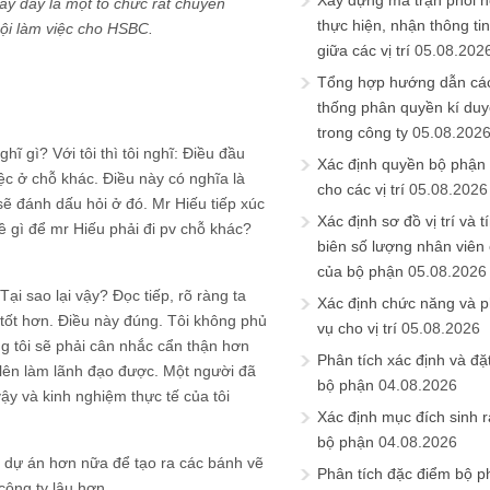
Xây dựng ma trận phối h
ấy đây là một tổ chức rất chuyên
thực hiện, nhận thông t
hội làm việc cho HSBC.
giữa các vị trí
05.08.202
Tổng hợp hướng dẫn cá
thống phân quyền kí duyệ
trong công ty
05.08.202
ĩ gì? Với tôi thì tôi nghĩ: Điều đầu
Xác định quyền bộ phận
iệc ở chỗ khác. Điều này có nghĩa là
cho các vị trí
05.08.2026
sẽ đánh dấu hỏi ở đó. Mr Hiếu tiếp xúc
Xác định sơ đồ vị trí và t
ề gì để mr Hiếu phải đi pv chỗ khác?
biên số lượng nhân viên c
của bộ phận
05.08.2026
ại sao lại vậy? Đọc tiếp, rõ ràng ta
Xác định chức năng và 
tốt hơn. Điều này đúng. Tôi không phủ
vụ cho vị trí
05.08.2026
g tôi sẽ phải cân nhắc cẩn thận hơn
Phân tích xác định và đặt 
lên làm lãnh đạo được. Một người đã
bộ phận
04.08.2026
ậy và kinh nghiệm thực tế của tôi
Xác định mục đích sinh ra
bộ phận
04.08.2026
ều dự án hơn nữa để tạo ra các bánh vẽ
Phân tích đặc điểm bộ p
công ty lâu hơn.