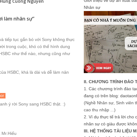
Giới thiệu về dự án xuất b
Hung Cuong Nguyễn
Nhân sự
ời làm nhân sự
”
à tiếp tục gắn bó với Sony không thực
ời trong cuộc, khó có thể hình dung
ủa HSBC như thế nào, nhưng cũng như
của HSBC, khá là dài và dễ làm nản
II. CHƯƠNG TRÌNH ĐÀO 
1.
Các chương trình đào tạ
đang có trên blog: daotaon
hor
(Nghề Nhân sự, Sinh viên t
anh ý rời Sony sang HSBC thật. :)
cao thu nhập ...)
2.
Ví dụ thực tế trả lời cho
nhân sự có giàu được khôn
III. HỆ THỐNG TÀI LIỆU 
a Mr.Hiếu