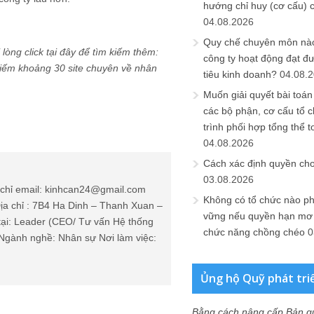
hướng chỉ huy (cơ cấu) 
04.08.2026
Quy chế chuyên môn nào
òng click tại đây để tìm kiếm thêm:
công ty hoạt động đạt đ
kiếm khoảng 30 site chuyên về nhân
tiêu kinh doanh?
04.08.
Muốn giải quyết bài toán
các bộ phận, cơ cấu tổ 
trình phối hợp tổng thể t
04.08.2026
Cách xác định quyền ch
03.08.2026
chỉ email: kinhcan24@gmail.com
Không có tổ chức nào ph
ịa chỉ : 7B4 Ha Dinh – Thanh Xuan –
vững nếu quyền hạn mơ h
tại: Leader (CEO/ Tư vấn Hệ thống
chức năng chồng chéo
0
Ngành nghề: Nhân sự Nơi làm việc:
Ủng hộ Quỹ phát tri
Bằng cách nâng cấp Bản q