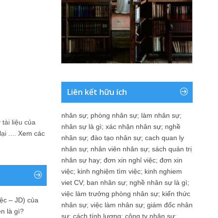
Liên kết hữu ích
nhân sự
;
phòng nhân sự
;
làm nhân sự
;
tài liệu của
nhân sự là gì
;
xác nhận nhân sự
;
nghề
i ....
Xem các
nhân sự
;
đào tạo nhân sự
;
cach quan ly
nhân sự
;
nhân viên nhân sự
;
sách quản trị
nhân sự hay
;
đơn xin nghỉ việc
;
đơn xin
việc
;
kinh nghiệm tìm việc
;
kinh nghiem
viet CV
;
ban nhân sự
;
nghề nhân sự là gì
;
việc làm trưởng phòng nhân sự
;
kiến thức
ệc – JD) của
nhân sự
;
việc làm nhân sự
;
giám đốc nhân
n là gì?
sự
;
cách tính lương
;
công ty nhân sự
;