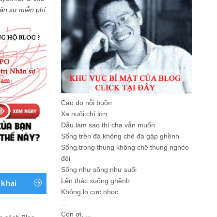
Nhân sự miễn phí
Cao đo nỗi buồn
Xa nuôi chí lớn
Dẫu làm sao thì cha vẫn muốn
Sống trên đá không chê đá gập ghềnh
Sống trong thung không chê thung nghèo
đói
Sống như sông như suối
Lên thác xuống ghềnh
 khai
Không lo cực nhọc
...
Con ơi, ...