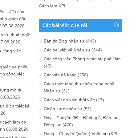
Cách làm KPI
;
ệc – JD) của
 phó giám đốc
Các bài viết của tôi
?
07.08.2026
n từ, thuật ngữ
Bản tin Blog nhân sự
(443)
07.08.2026
Các bài viết về Nhân sự
(344)
ả công việc
Các công việc Phòng Nhân sự phải làm
(43)
 việc và phiếu
tin công việc
Các vấn đề khác
(258)
Cách thức tăng thu nhập trong nghề
 dựng mô tả
Nhân sự
(31)
06.08.2026
Cách viết đơn xin thôi việc
(17)
ục đích thiết kế
Chiến lược nhân sự
(51)
026
Dạy – Chuyện 3Đ – Đánh giá, Đào tạo,
n cách làm cơ
Động lực
(470)
anh
06.08.2026
Dùng – Chuyện Quản lý nhân sự (KPI,