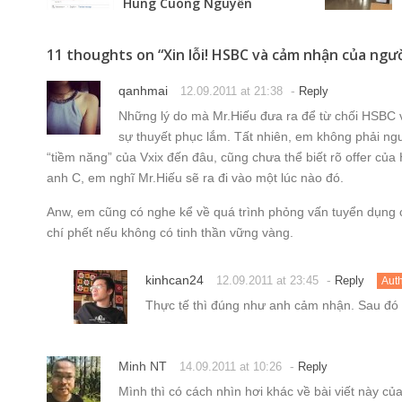
Hung Cuong Nguyễn
11 thoughts on “
Xin lỗi! HSBC và cảm nhận của ngư
qanhmai
-
12.09.2011 at 21:38
Reply
Những lý do mà Mr.Hiếu đưa ra để từ chối HSBC v
sự thuyết phục lắm. Tất nhiên, em không phải ngư
“tiềm năng” của Vxix đến đâu, cũng chưa thể biết rõ offer c
anh C, em nghĩ Mr.Hiếu sẽ ra đi vào một lúc nào đó.
Anw, em cũng có nghe kể về quá trình phỏng vấn tuyển dụng 
chí phết nếu không có tinh thần vững vàng.
kinhcan24
-
12.09.2011 at 23:45
Reply
Aut
Thực tế thì đúng như anh cảm nhận. Sau đó 
Minh NT
-
14.09.2011 at 10:26
Reply
Mình thì có cách nhìn hơi khác về bài viết này củ