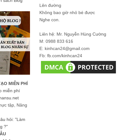
ản sách Blog
Lên đường
Không bao giờ nhỏ bé được
Nghe con.
Liên hệ: Mr. Nguyễn Hùng Cường
M: 0988 833 616
E: kinhcan24@gmail.com
Fb: fb.com/kinhcan24
TẠO MIỄN PHÍ
o miễn phí
hansu.net
hực tập, Nâng
 câu hỏi: "Làm
g ?"
MẪU