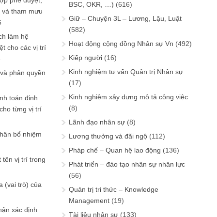
ợp phê duyệt,
BSC, OKR, …)
(616)
in và tham mưu
Giữ – Chuyện 3L – Lương, Lậu, Luật
6
(582)
ch làm hệ
Hoạt động cộng đồng Nhân sự Vn
(492)
t cho các vị trí
Kiếp người
(16)
6
Kinh nghiệm tư vấn Quản trị Nhân sự
 và phân quyền
(17)
Kinh nghiệm xây dựng mô tả công việc
ính toán định
(8)
ho từng vị trí
Lãnh đạo nhân sự
(8)
phân bổ nhiệm
Lương thưởng và đãi ngộ
(112)
Pháp chế – Quan hệ lao động
(136)
tên vị trí trong
Phát triển – đào tạo nhân sự nhân lực
(56)
 (vai trò) của
Quản trị tri thức – Knowledge
Management
(19)
hận xác định
Tài liệu nhân sự
(133)