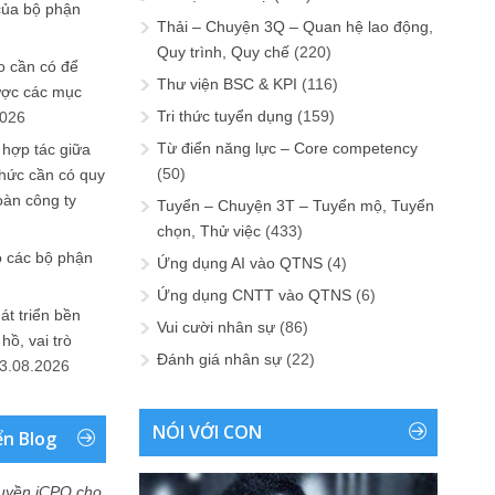
của bộ phận
Thải – Chuyện 3Q – Quan hệ lao động,
Quy trình, Quy chế
(220)
 cần có để
Thư viện BSC & KPI
(116)
ược các mục
Tri thức tuyển dụng
(159)
2026
Từ điển năng lực – Core competency
 hợp tác giữa
(50)
chức cần có quy
oàn công ty
Tuyển – Chuyện 3T – Tuyển mộ, Tuyển
chọn, Thử việc
(433)
o các bộ phận
Ứng dụng AI vào QTNS
(4)
Ứng dụng CNTT vào QTNS
(6)
át triển bền
Vui cười nhân sự
(86)
ồ, vai trò
Đánh giá nhân sự
(22)
3.08.2026
NÓI VỚI CON
ển Blog
uyền iCPO cho