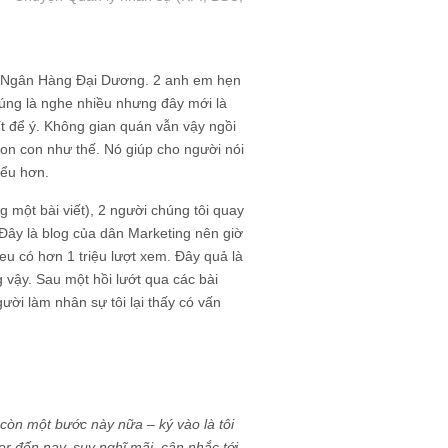
o ở Ngân Hàng Đại Dương. 2 anh em hẹn
úng là nghe nhiều nhưng đây mới là
 ít để ý. Không gian quán vẫn vậy ngồi
con con như thế. Nó giúp cho người nói
iểu hơn.
g một bài viết), 2 người chúng tôi quay
. Đây là blog của dân Marketing nên giờ
hieu có hơn 1 triệu lượt xem. Đây quả là
 vậy. Sau một hồi lướt qua các bài
gười làm nhân sự tôi lại thấy có vấn
còn một bước này nữa – ký vào là tôi
r đến nay, suy nghĩ mãi, cân nhắc tới