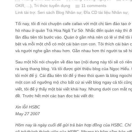
OKR, ...)
,
Tri thức tuyển dụng
11 comments
Link tài trợ:
Seri sách Blog Nhân sự
; Đĩa CD
tài liệu Nhân sự
;
Tối nay, tôi đi nói chuyện cafe cafao với một chị làm đào tạ
hò nhau ở quán Trà Hoa Ngã Tư Sở. Nhắc đến quán này thì đ
lần đầu tiên tôi bước vào. Quán ở gần nhà nên có lẽ vì thế tôi
bệt và mỗi một chỗ có một cái bàn con con. Tôi thích cái bàn 
và người nghe gần nhau hơn. Gần nhau hơn thì người ta sẽ h
Sau một hồi nói chuyện về đào tạo (nội dung này tôi sẽ có riên
ra lang thang blog. Và tôi được giới thiệu blog của Ngọc Hiếu
tôi mới để ý. Cái đầu tiên tôi để ý theo thói quen là blog ngoc
một con số ngưỡng mộ cho bất cứ ai viết blog ngay cả tôi cũng
viết, tôi để ý thấy một bài viết khái hay. Nhưng dưới con mắt n
đề. Trước hết mời các bạn đọc bài viết đó:
Xin lỗi! HSBC
May 27 2007
Hôm nay là ngày cuối để gửi trả bản hợp đồng của HSBC. Chỉ 
sẽ trở thành thành viên của HSBC. Nhưng từ hôm cầm bản offe