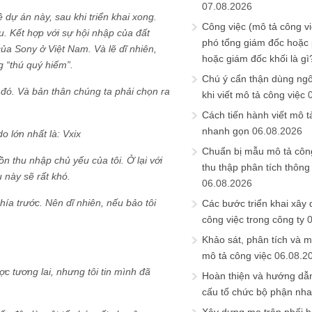
07.08.2026
ề dự án này, sau khi triển khai xong.
Công việc (mô tả công vi
. Kết hợp với sự hội nhập của đất
phó tổng giám đốc hoặc
ủa Sony ở Việt Nam. Và lẽ dĩ nhiên,
hoặc giám đốc khối là gì
g “thú quý hiếm”.
Chú ý cẩn thận dùng ngô
 đó. Và bản thân chúng ta phải chọn ra
khi viết mô tả công việc
Cách tiến hành viết mô t
nhanh gọn
06.08.2026
do lớn nhất là: Vxix
Chuẩn bị mẫu mô tả công
ồn thu nhập chủ yếu của tôi. Ở lại với
thu thập phân tích thông 
u này sẽ rất khó.
06.08.2026
phía trước. Nên dĩ nhiên, nếu bảo tôi
Các bước triển khai xây
công việc trong công ty
Khảo sát, phân tích và m
mô tả công việc
06.08.2
ợc tương lai, nhưng tôi tin mình đã
Hoàn thiện và hướng dẫ
cấu tổ chức bộ phận nh