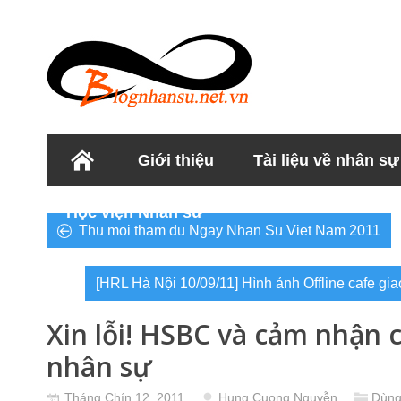
Giới thiệu
Tài liệu về nhân sự
Học viện Nhân sư
Thu moi tham du Ngay Nhan Su Viet Nam 2011
[HRL Hà Nội 10/09/11] Hình ảnh Offline cafe g
Xin lỗi! HSBC và cảm nhận 
nhân sự
Tháng Chín 12, 2011
Hung Cuong Nguyễn
Dùng