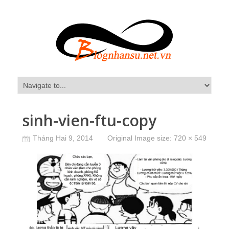
sinh-vien-ftu-copy
Tháng Hai 9, 2014
Original Image size:
720 × 549