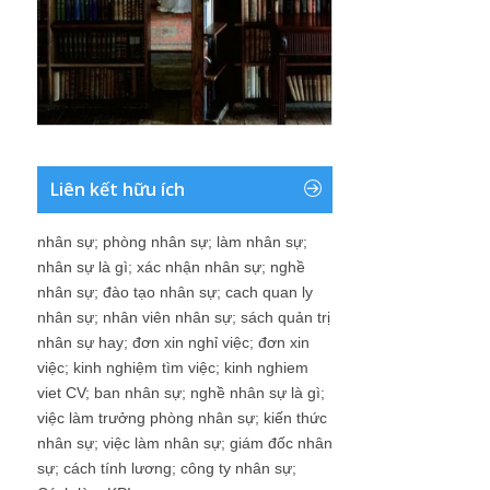
Liên kết hữu ích
nhân sự
;
phòng nhân sự
;
làm nhân sự
;
nhân sự là gì
;
xác nhận nhân sự
;
nghề
nhân sự
;
đào tạo nhân sự
;
cach quan ly
nhân sự
;
nhân viên nhân sự
;
sách quản trị
nhân sự hay
;
đơn xin nghỉ việc
;
đơn xin
việc
;
kinh nghiệm tìm việc
;
kinh nghiem
viet CV
;
ban nhân sự
;
nghề nhân sự là gì
;
việc làm trưởng phòng nhân sự
;
kiến thức
nhân sự
;
việc làm nhân sự
;
giám đốc nhân
sự
;
cách tính lương
;
công ty nhân sự
;