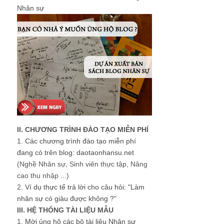
Nhân sự
II. CHƯƠNG TRÌNH ĐÀO TẠO MIỄN PHÍ
1.
Các chương trình đào tạo miễn phí
đang có trên blog: daotaonhansu.net
(Nghề Nhân sự, Sinh viên thực tập, Nâng
cao thu nhập ...)
2.
Ví dụ thực tế trả lời cho câu hỏi: "Làm
nhân sự có giàu được không ?"
III. HỆ THỐNG TÀI LIỆU MẪU
1.
Mời ủng hộ các bộ tài liệu Nhân sự