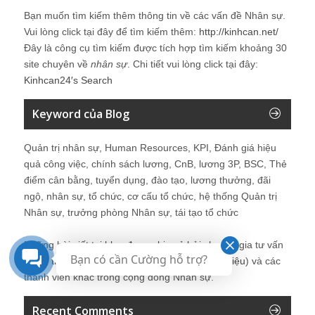
Bạn muốn tìm kiếm thêm thông tin về các vấn đề
Nhân sự
.
Vui lòng click tại đây để tìm kiếm thêm:
http://kinhcan.net/
Đây là công cụ tìm kiếm được tích hợp tìm kiếm khoảng 30
site chuyên về
nhân sự
. Chi tiết vui lòng click tại đây:
Kinhcan24′s Search
Keyword của Blog
Quản trị nhân sự, Human Resources, KPI, Đánh giá hiệu
quả công việc, chính sách lương, CnB, lương 3P, BSC, Thẻ
điểm cân bằng, tuyển dụng, đào tạo, lương thưởng, đãi
ngộ, nhân sự, tổ chức, cơ cấu tổ chức, hệ thống Quản trị
Nhân sự, trưởng phòng Nhân sự, tái tạo tổ chức
Những bài viết tại blog được chia sẻ bởi chuyên gia tư vấn
Bạn có cần Cường hỗ trợ?
Quản trị Nhân sự Nguyễn Hùng Cường (
giới thiệu
) và các
thành viên khác trong cộng đồng Nhân sự.
Recent Comments