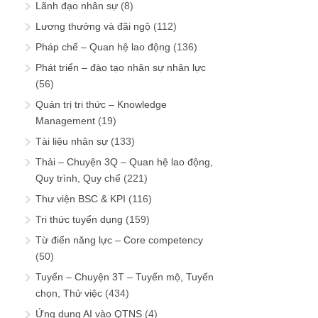
Lãnh đạo nhân sự
(8)
Lương thưởng và đãi ngộ
(112)
Pháp chế – Quan hệ lao động
(136)
Phát triển – đào tạo nhân sự nhân lực
(56)
Quản trị tri thức – Knowledge
Management
(19)
Tài liệu nhân sự
(133)
Thải – Chuyện 3Q – Quan hệ lao động,
Quy trình, Quy chế
(221)
Thư viện BSC & KPI
(116)
Tri thức tuyển dụng
(159)
Từ điển năng lực – Core competency
(50)
Tuyển – Chuyện 3T – Tuyển mộ, Tuyển
chọn, Thử việc
(434)
Ứng dụng AI vào QTNS
(4)