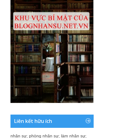
Liên kết hữu ích
nhân sự
;
phòng nhân sự
;
làm nhân sự
;