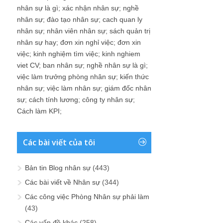
nhân sự là gì
;
xác nhận nhân sự
;
nghề
nhân sự
;
đào tạo nhân sự
;
cach quan ly
nhân sự
;
nhân viên nhân sự
;
sách quản trị
nhân sự hay
;
đơn xin nghỉ việc
;
đơn xin
việc
;
kinh nghiệm tìm việc
;
kinh nghiem
viet CV
;
ban nhân sự
;
nghề nhân sự là gì
;
việc làm trưởng phòng nhân sự
;
kiến thức
nhân sự
;
việc làm nhân sự
;
giám đốc nhân
sự
;
cách tính lương
;
công ty nhân sự
;
Cách làm KPI
;
Các bài viết của tôi
Bản tin Blog nhân sự
(443)
Các bài viết về Nhân sự
(344)
Các công việc Phòng Nhân sự phải làm
(43)
Các vấn đề khác
(258)