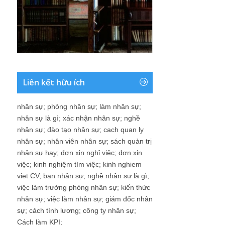
Liên kết hữu ích
nhân sự
;
phòng nhân sự
;
làm nhân sự
;
nhân sự là gì
;
xác nhận nhân sự
;
nghề
nhân sự
;
đào tạo nhân sự
;
cach quan ly
nhân sự
;
nhân viên nhân sự
;
sách quản trị
nhân sự hay
;
đơn xin nghỉ việc
;
đơn xin
việc
;
kinh nghiệm tìm việc
;
kinh nghiem
viet CV
;
ban nhân sự
;
nghề nhân sự là gì
;
việc làm trưởng phòng nhân sự
;
kiến thức
nhân sự
;
việc làm nhân sự
;
giám đốc nhân
sự
;
cách tính lương
;
công ty nhân sự
;
Cách làm KPI
;