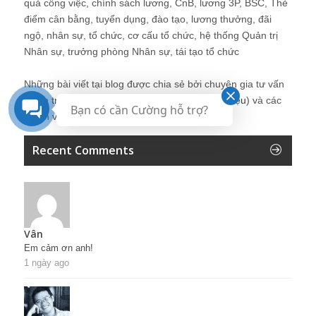
quả công việc, chính sách lương, CnB, lương 3P, BSC, Thẻ
điểm cân bằng, tuyển dụng, đào tạo, lương thưởng, đãi
ngộ, nhân sự, tổ chức, cơ cấu tổ chức, hệ thống Quản trị
Nhân sự, trưởng phòng Nhân sự, tái tạo tổ chức
Những bài viết tại blog được chia sẻ bởi chuyên gia tư vấn
Quản trị Nhân sự Nguyễn Hùng Cường (
giới thiệu
) và các
Bạn có cần Cường hỗ trợ?
thành viên khác trong cộng đồng Nhân sự.
Recent Comments
Vân
Em cảm ơn anh!
1 ngày ago