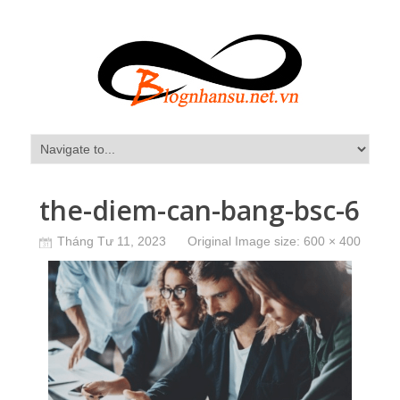
the-diem-can-bang-bsc-6
Tháng Tư 11, 2023
Original Image size:
600 × 400