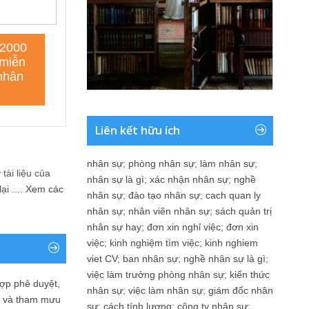
Liên kết hữu ích
nhân sự
;
phòng nhân sự
;
làm nhân sự
;
tài liệu của
nhân sự là gì
;
xác nhận nhân sự
;
nghề
i ....
Xem các
nhân sự
;
đào tạo nhân sự
;
cach quan ly
nhân sự
;
nhân viên nhân sự
;
sách quản trị
nhân sự hay
;
đơn xin nghỉ việc
;
đơn xin
việc
;
kinh nghiệm tìm việc
;
kinh nghiem
viet CV
;
ban nhân sự
;
nghề nhân sự là gì
;
việc làm trưởng phòng nhân sự
;
kiến thức
ợp phê duyệt,
nhân sự
;
việc làm nhân sự
;
giám đốc nhân
in và tham mưu
sự
;
cách tính lương
;
công ty nhân sự
;