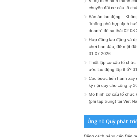
Ví dụ điển hình thành cô
chuyển đổi cơ cấu tổ ch
Bản án lao động – Không 
“không phù hợp định hư
doanh” để sa thải
02.08
Hợp đồng lao động và dịc
chơi ban đầu, đỡ mệt đầ
31.07.2026
Thiết lập cơ cấu tổ chức 
ước lao động tập thể?
3
Các bước tiến hành xây
ký nội quy cho công ty
3
Mô hình cơ cấu tổ chức 
(phi tập trung) tại Việt 
Ủng hộ Quỹ phát tri
Bằng cách nâng cấp Bản q