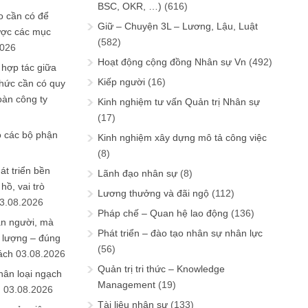
BSC, OKR, …)
(616)
 cần có để
Giữ – Chuyện 3L – Lương, Lậu, Luật
ược các mục
(582)
2026
Hoạt động cộng đồng Nhân sự Vn
(492)
 hợp tác giữa
Kiếp người
(16)
chức cần có quy
oàn công ty
Kinh nghiệm tư vấn Quản trị Nhân sự
(17)
o các bộ phận
Kinh nghiệm xây dựng mô tả công việc
(8)
át triển bền
Lãnh đạo nhân sự
(8)
ồ, vai trò
Lương thưởng và đãi ngộ
(112)
3.08.2026
Pháp chế – Quan hệ lao động
(136)
ần người, mà
Phát triển – đào tạo nhân sự nhân lực
 lượng – đúng
(56)
ách
03.08.2026
Quản trị tri thức – Knowledge
hân loại ngạch
Management
(19)
n
03.08.2026
Tài liệu nhân sự
(133)