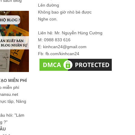
ản sách Blog
Lên đường
Không bao giờ nhỏ bé được
Nghe con.
Liên hệ: Mr. Nguyễn Hùng Cường
M: 0988 833 616
E: kinhcan24@gmail.com
Fb: fb.com/kinhcan24
TẠO MIỄN PHÍ
o miễn phí
hansu.net
hực tập, Nâng
 câu hỏi: "Làm
g ?"
MẪU