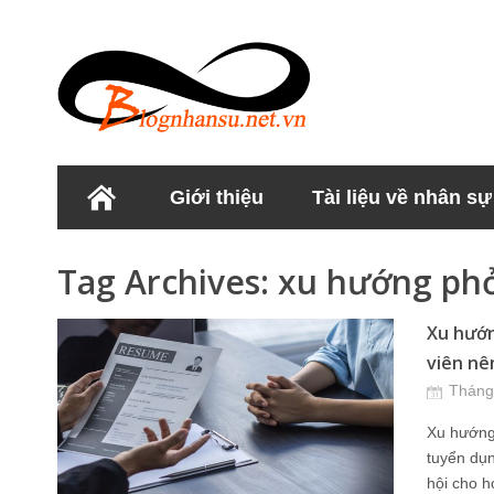
Giới thiệu
Tài liệu về nhân sự
Học viện Nhân sư
Tag Archives:
xu hướng ph
Xu hướn
viên nê
Tháng
Xu hướng
tuyển dụn
hội cho h