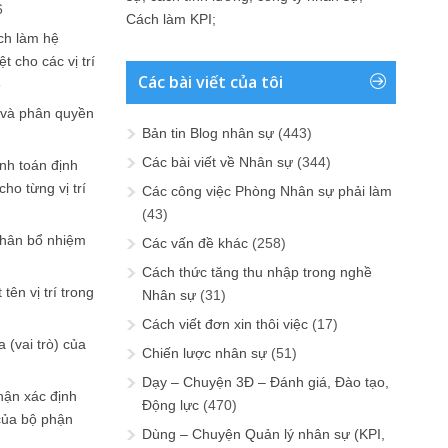
6
Cách làm KPI
;
ch làm hệ
t cho các vị trí
Các bài viết của tôi
6
 và phân quyền
Bản tin Blog nhân sự
(443)
Các bài viết về Nhân sự
(344)
ính toán định
ho từng vị trí
Các công việc Phòng Nhân sự phải làm
(43)
phân bổ nhiệm
Các vấn đề khác
(258)
Cách thức tăng thu nhập trong nghề
tên vị trí trong
Nhân sự
(31)
Cách viết đơn xin thôi việc
(17)
 (vai trò) của
Chiến lược nhân sự
(51)
Dạy – Chuyện 3Đ – Đánh giá, Đào tạo,
hận xác định
Động lực
(470)
của bộ phận
Dùng – Chuyện Quản lý nhân sự (KPI,