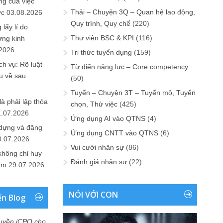
ng của việc
Thải – Chuyện 3Q – Quan hệ lao động,
ức
03.08.2026
Quy trình, Quy chế
(220)
lấy lí do
Thư viện BSC & KPI
(116)
ớng kinh
.2026
Tri thức tuyển dụng
(159)
h vụ: Rõ luật
Từ điển năng lực – Core competency
u về sau
(50)
Tuyển – Chuyện 3T – Tuyển mộ, Tuyển
là phải lập thỏa
chọn, Thử việc
(425)
1.07.2026
Ứng dụng AI vào QTNS
(4)
 dựng và đăng
Ứng dụng CNTT vào QTNS
(6)
0.07.2026
Vui cười nhân sự
(86)
không chỉ huy
Đánh giá nhân sự
(22)
Nam
29.07.2026
NÓI VỚI CON
ển Blog
uyền iCPO cho