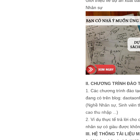
Giới thiệu về dự án xuất b
Nhân sự
II. CHƯƠNG TRÌNH ĐÀO 
1.
Các chương trình đào tạ
đang có trên blog: daotaon
(Nghề Nhân sự, Sinh viên t
cao thu nhập ...)
2.
Ví dụ thực tế trả lời cho
nhân sự có giàu được khôn
III. HỆ THỐNG TÀI LIỆU 