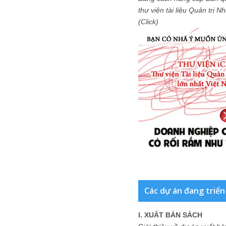
thư viện tài liệu Quản trị 
(Click)
Các dự án đang triển
I. XUẤT BẢN SÁCH