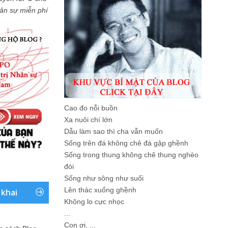
Nhân sự miễn phí
Cao đo nỗi buồn
Xa nuôi chí lớn
Dẫu làm sao thì cha vẫn muốn
Sống trên đá không chê đá gập ghềnh
Sống trong thung không chê thung nghèo
đói
Sống như sông như suối
Lên thác xuống ghềnh
 khai
Không lo cực nhọc
...
Con ơi, ...