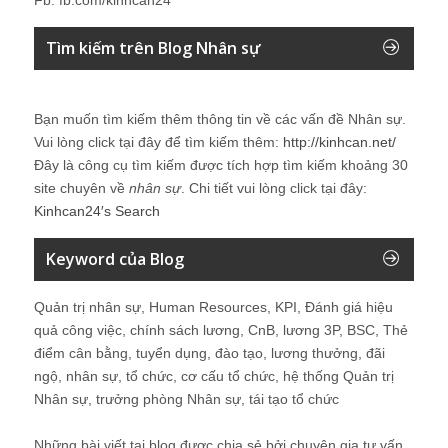
Tìm kiếm trên Blog Nhân sự
Bạn muốn tìm kiếm thêm thông tin về các vấn đề
Nhân sự
.
Vui lòng click tại đây để tìm kiếm thêm:
http://kinhcan.net/
Đây là công cụ tìm kiếm được tích hợp tìm kiếm khoảng 30
site chuyên về
nhân sự
. Chi tiết vui lòng click tại đây:
Kinhcan24′s Search
Keyword của Blog
Quản trị nhân sự, Human Resources, KPI, Đánh giá hiệu
quả công việc, chính sách lương, CnB, lương 3P, BSC, Thẻ
điểm cân bằng, tuyển dụng, đào tạo, lương thưởng, đãi
ngộ, nhân sự, tổ chức, cơ cấu tổ chức, hệ thống Quản trị
Nhân sự, trưởng phòng Nhân sự, tái tạo tổ chức
Những bài viết tại blog được chia sẻ bởi chuyên gia tư vấn