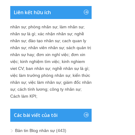
Liên kết hữu ích
nhân sự
;
phòng nhân sự
;
làm nhân sự
;
nhân sự là gì
;
xác nhận nhân sự
;
nghề
nhân sự
;
đào tạo nhân sự
;
cach quan ly
nhân sự
;
nhân viên nhân sự
;
sách quản trị
nhân sự hay
;
đơn xin nghỉ việc
;
đơn xin
việc
;
kinh nghiệm tìm việc
;
kinh nghiem
viet CV
;
ban nhân sự
;
nghề nhân sự là gì
;
việc làm trưởng phòng nhân sự
;
kiến thức
nhân sự
;
việc làm nhân sự
;
giám đốc nhân
sự
;
cách tính lương
;
công ty nhân sự
;
Cách làm KPI
;
Các bài viết của tôi
Bản tin Blog nhân sự
(443)