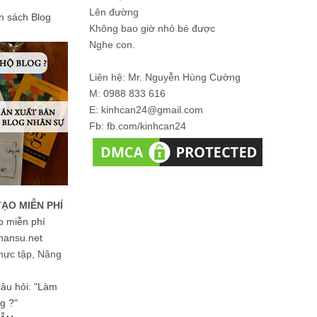
Lên đường
ản sách Blog
Không bao giờ nhỏ bé được
Nghe con.
Liên hệ: Mr. Nguyễn Hùng Cường
M: 0988 833 616
E: kinhcan24@gmail.com
Fb: fb.com/kinhcan24
TẠO MIỄN PHÍ
o miễn phí
hansu.net
hực tập, Nâng
 câu hỏi: "Làm
g ?"