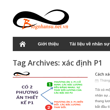
Giới thiệu
Tài liệu về nhân sự
Học viện Nhân sư
Tag Archives:
xác định P1
Cách xá
Tháng
Tôi có m
nhân sự. 
thang lươ
bắt đầu t