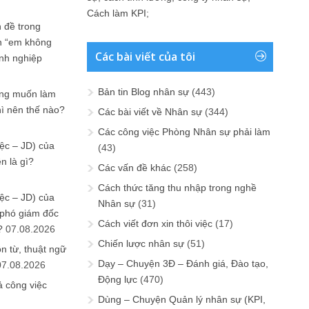
Cách làm KPI
;
 đề trong
n “em không
Các bài viết của tôi
anh nghiệp
Bản tin Blog nhân sự
(443)
ưng muốn làm
hì nên thế nào?
Các bài viết về Nhân sự
(344)
Các công việc Phòng Nhân sự phải làm
ệc – JD) của
(43)
n là gì?
Các vấn đề khác
(258)
Cách thức tăng thu nhập trong nghề
ệc – JD) của
Nhân sự
(31)
 phó giám đốc
Cách viết đơn xin thôi việc
(17)
?
07.08.2026
Chiến lược nhân sự
(51)
n từ, thuật ngữ
Dạy – Chuyện 3Đ – Đánh giá, Đào tạo,
07.08.2026
Động lực
(470)
ả công việc
Dùng – Chuyện Quản lý nhân sự (KPI,