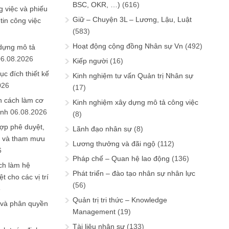
BSC, OKR, …)
(616)
 việc và phiếu
Giữ – Chuyện 3L – Lương, Lậu, Luật
tin công việc
(583)
Hoạt động cộng đồng Nhân sự Vn
(492)
 dựng mô tả
06.08.2026
Kiếp người
(16)
ục đích thiết kế
Kinh nghiệm tư vấn Quản trị Nhân sự
026
(17)
n cách làm cơ
Kinh nghiệm xây dựng mô tả công việc
anh
06.08.2026
(8)
ợp phê duyệt,
Lãnh đạo nhân sự
(8)
in và tham mưu
Lương thưởng và đãi ngộ
(112)
6
Pháp chế – Quan hệ lao động
(136)
ch làm hệ
Phát triển – đào tạo nhân sự nhân lực
t cho các vị trí
(56)
6
Quản trị tri thức – Knowledge
 và phân quyền
Management
(19)
Tài liệu nhân sự
(133)