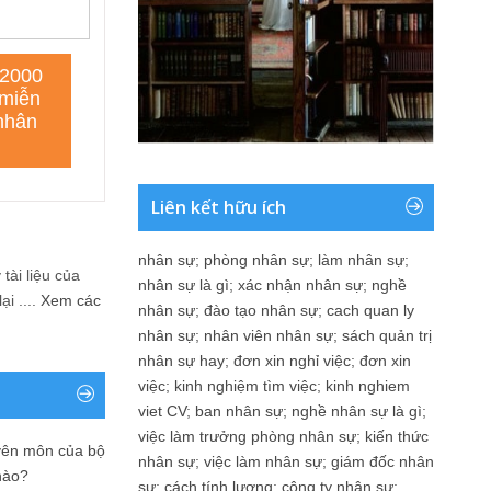
Liên kết hữu ích
nhân sự
;
phòng nhân sự
;
làm nhân sự
;
tài liệu của
nhân sự là gì
;
xác nhận nhân sự
;
nghề
i ....
Xem các
nhân sự
;
đào tạo nhân sự
;
cach quan ly
nhân sự
;
nhân viên nhân sự
;
sách quản trị
nhân sự hay
;
đơn xin nghỉ việc
;
đơn xin
việc
;
kinh nghiệm tìm việc
;
kinh nghiem
viet CV
;
ban nhân sự
;
nghề nhân sự là gì
;
việc làm trưởng phòng nhân sự
;
kiến thức
yên môn của bộ
nhân sự
;
việc làm nhân sự
;
giám đốc nhân
nào?
sự
;
cách tính lương
;
công ty nhân sự
;