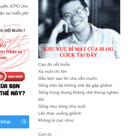
uyền iCPO cho
Nhân sự miễn phí
Cao đo nỗi buồn
Xa nuôi chí lớn
Dẫu làm sao thì cha vẫn muốn
Sống trên đá không chê đá gập ghềnh
Sống trong thung không chê thung nghèo
đói
Sống như sông như suối
Lên thác xuống ghềnh
Không lo cực nhọc
 khai
...
Con ơi, ...