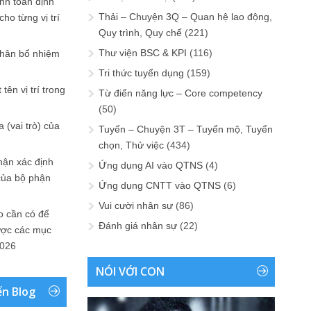
ính toán định
Thải – Chuyện 3Q – Quan hệ lao động,
ho từng vị trí
Quy trình, Quy chế
(221)
Thư viện BSC & KPI
(116)
phân bổ nhiệm
Tri thức tuyển dụng
(159)
tên vị trí trong
Từ điển năng lực – Core competency
(50)
 (vai trò) của
Tuyển – Chuyện 3T – Tuyển mộ, Tuyển
chọn, Thử việc
(434)
hận xác định
Ứng dụng AI vào QTNS
(4)
của bộ phận
Ứng dụng CNTT vào QTNS
(6)
Vui cười nhân sự
(86)
 cần có để
Đánh giá nhân sự
(22)
ược các mục
2026
NÓI VỚI CON
ển Blog