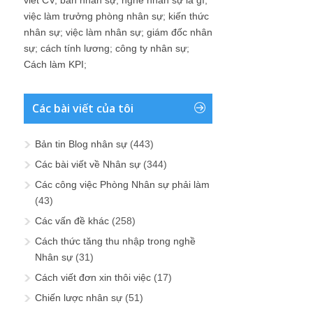
viet CV
;
ban nhân sự
;
nghề nhân sự là gì
;
việc làm trưởng phòng nhân sự
;
kiến thức
nhân sự
;
việc làm nhân sự
;
giám đốc nhân
sự
;
cách tính lương
;
công ty nhân sự
;
Cách làm KPI
;
Các bài viết của tôi
Bản tin Blog nhân sự
(443)
Các bài viết về Nhân sự
(344)
Các công việc Phòng Nhân sự phải làm
(43)
Các vấn đề khác
(258)
Cách thức tăng thu nhập trong nghề
Nhân sự
(31)
Cách viết đơn xin thôi việc
(17)
Chiến lược nhân sự
(51)