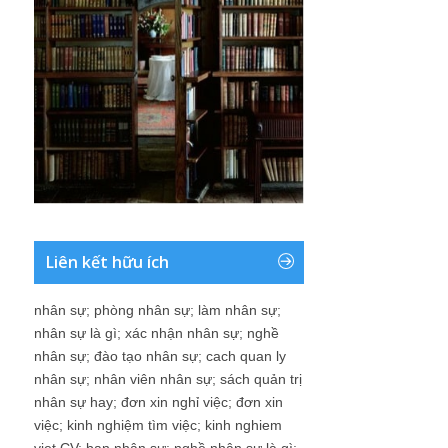
Liên kết hữu ích
nhân sự
;
phòng nhân sự
;
làm nhân sự
;
nhân sự là gì
;
xác nhận nhân sự
;
nghề
nhân sự
;
đào tạo nhân sự
;
cach quan ly
nhân sự
;
nhân viên nhân sự
;
sách quản trị
nhân sự hay
;
đơn xin nghỉ việc
;
đơn xin
việc
;
kinh nghiệm tìm việc
;
kinh nghiem