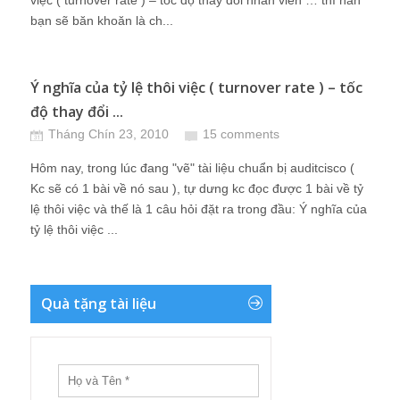
việc ( turnover rate ) – tốc độ thay đổi nhân viên … thì hẳn
bạn sẽ băn khoăn là ch...
Ý nghĩa của tỷ lệ thôi việc ( turnover rate ) – tốc
độ thay đổi ...
Tháng Chín 23, 2010
15 comments
Hôm nay, trong lúc đang "vẽ" tài liệu chuẩn bị auditcisco (
Kc sẽ có 1 bài về nó sau ), tự dưng kc đọc được 1 bài về tỷ
lệ thôi việc và thế là 1 câu hỏi đặt ra trong đầu: Ý nghĩa của
tỷ lệ thôi việc ...
Quà tặng tài liệu