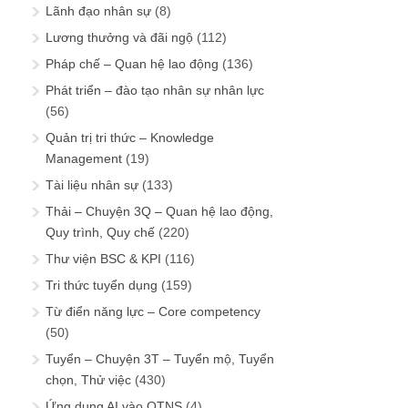
Lãnh đạo nhân sự
(8)
Lương thưởng và đãi ngộ
(112)
Pháp chế – Quan hệ lao động
(136)
Phát triển – đào tạo nhân sự nhân lực
(56)
Quản trị tri thức – Knowledge
Management
(19)
Tài liệu nhân sự
(133)
Thải – Chuyện 3Q – Quan hệ lao động,
Quy trình, Quy chế
(220)
Thư viện BSC & KPI
(116)
Tri thức tuyển dụng
(159)
Từ điển năng lực – Core competency
(50)
Tuyển – Chuyện 3T – Tuyển mộ, Tuyển
chọn, Thử việc
(430)
Ứng dụng AI vào QTNS
(4)