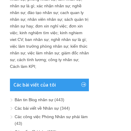
nhân sự là gì
;
xác nhận nhân sự
;
nghề
nhân sự
;
đào tạo nhân sự
;
cach quan ly
nhân sự
;
nhân viên nhân sự
;
sách quản trị
nhân sự hay
;
đơn xin nghỉ việc
;
đơn xin
việc
;
kinh nghiệm tìm việc
;
kinh nghiem
viet CV
;
ban nhân sự
;
nghề nhân sự là gì
;
việc làm trưởng phòng nhân sự
;
kiến thức
nhân sự
;
việc làm nhân sự
;
giám đốc nhân
sự
;
cách tính lương
;
công ty nhân sự
;
Cách làm KPI
;
Các bài viết của tôi
Bản tin Blog nhân sự
(443)
Các bài viết về Nhân sự
(344)
Các công việc Phòng Nhân sự phải làm
(43)