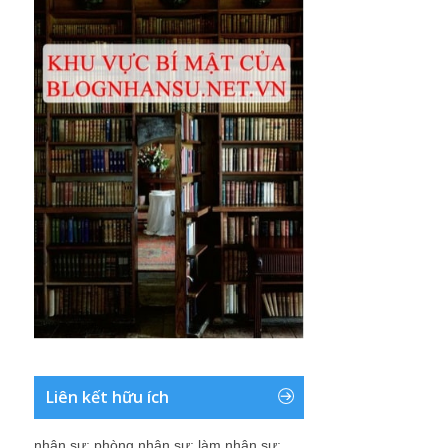
Liên kết hữu ích
nhân sự
;
phòng nhân sự
;
làm nhân sự
;