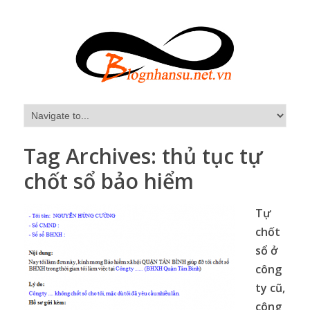
Tag Archives:
thủ tục tự
chốt sổ bảo hiểm
Tự
chốt
sổ ở
công
ty cũ,
công