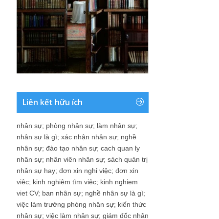
Liên kết hữu ích
nhân sự
;
phòng nhân sự
;
làm nhân sự
;
nhân sự là gì
;
xác nhận nhân sự
;
nghề
nhân sự
;
đào tạo nhân sự
;
cach quan ly
nhân sự
;
nhân viên nhân sự
;
sách quản trị
nhân sự hay
;
đơn xin nghỉ việc
;
đơn xin
việc
;
kinh nghiệm tìm việc
;
kinh nghiem
viet CV
;
ban nhân sự
;
nghề nhân sự là gì
;
việc làm trưởng phòng nhân sự
;
kiến thức
nhân sự
;
việc làm nhân sự
;
giám đốc nhân