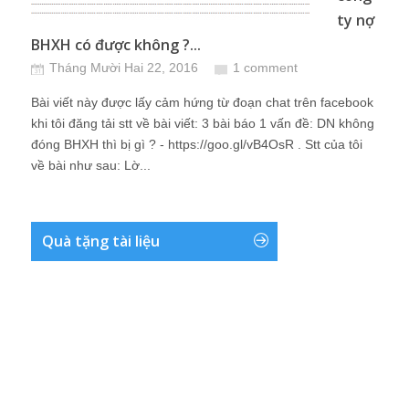
ty nợ
BHXH có được không ?...
Tháng Mười Hai 22, 2016
1 comment
Bài viết này được lấy cảm hứng từ đoạn chat trên facebook
khi tôi đăng tải stt về bài viết: 3 bài báo 1 vấn đề: DN không
đóng BHXH thì bị gì ? - https://goo.gl/vB4OsR . Stt của tôi
về bài như sau: Lờ...
Quà tặng tài liệu