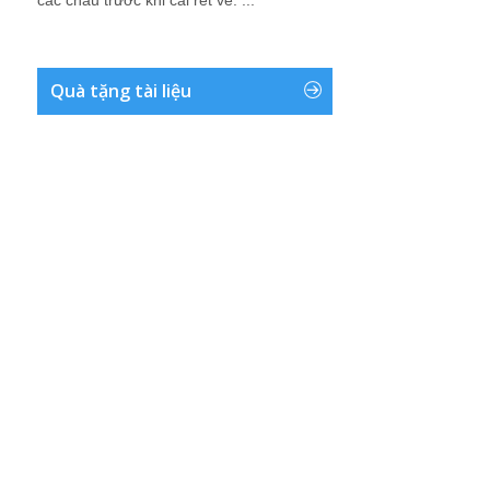
các cháu trước khi cái rét về. ...
Quà tặng tài liệu