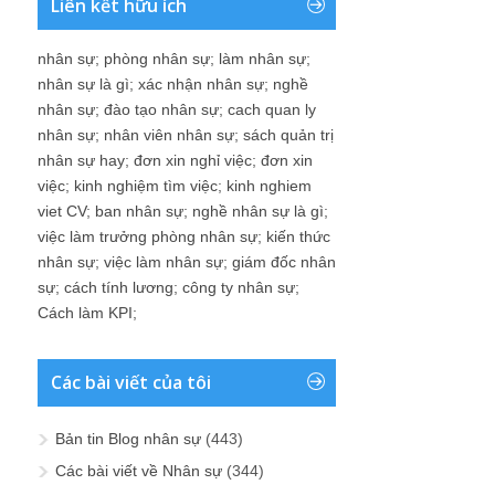
Liên kết hữu ích
nhân sự
;
phòng nhân sự
;
làm nhân sự
;
nhân sự là gì
;
xác nhận nhân sự
;
nghề
nhân sự
;
đào tạo nhân sự
;
cach quan ly
nhân sự
;
nhân viên nhân sự
;
sách quản trị
nhân sự hay
;
đơn xin nghỉ việc
;
đơn xin
việc
;
kinh nghiệm tìm việc
;
kinh nghiem
viet CV
;
ban nhân sự
;
nghề nhân sự là gì
;
việc làm trưởng phòng nhân sự
;
kiến thức
nhân sự
;
việc làm nhân sự
;
giám đốc nhân
sự
;
cách tính lương
;
công ty nhân sự
;
Cách làm KPI
;
Các bài viết của tôi
Bản tin Blog nhân sự
(443)
Các bài viết về Nhân sự
(344)